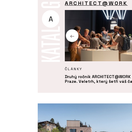
ARCHITECT@WORK
A
Y
ČLÁNKY
ie - ARCHITECT@WORK
Druhý ročník ARCHITECT@WORK 
Praze. Veletrh, který šetří váš č