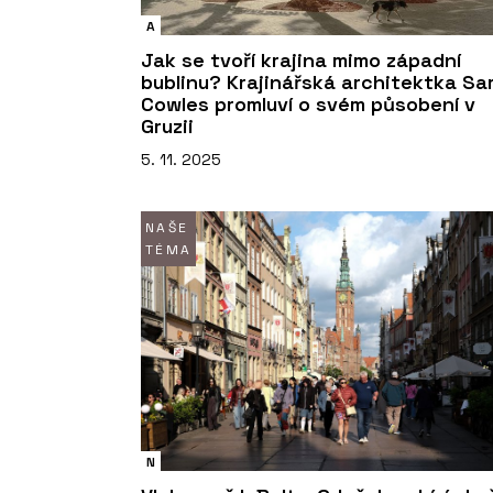
A
Jak se tvoří krajina mimo západní
bublinu? Krajinářská architektka Sa
Cowles promluví o svém působení v
Gruzii
5. 11. 2025
NAŠE
TÉMA
N