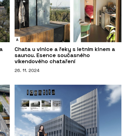
A
 a
Chata u vinice a řeky s letním kinem a
saunou. Esence současného
víkendového chataření
26. 11. 2024