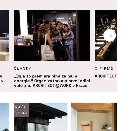
ČLÁNKY
O FIRMĚ
v
„Byla to premiéra plná zájmu a
ARCHITECT@WOR
as
energie.“ Organizátorka o první edici
veletrhu ARCHITECT@WORK v Praze
NAŠE
TÉMA