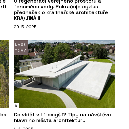
ělé
O regeneraci veřejného prostoru a
etí
fenoménu vody. Pokračuje cyklus
přednášek o krajinářské architektuře
KRA/JINÁ II
29. 5. 2025
NAŠE
TÉMA
N
vba
Co vidět v Litomyšli? Tipy na návštěvu
hlavního města architektury