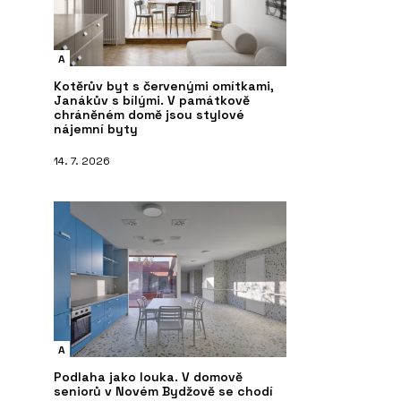
A
Kotěrův byt s červenými omítkami,
Janákův s bílými. V památkově
chráněném domě jsou stylové
nájemní byty
14. 7. 2026
A
Podlaha jako louka. V domově
seniorů v Novém Bydžově se chodí