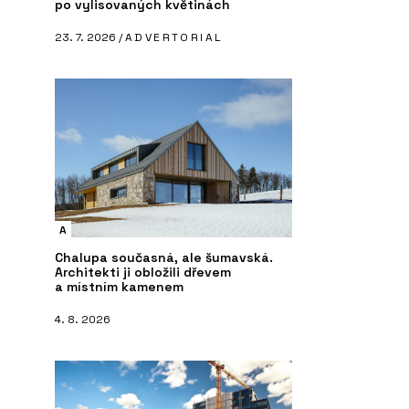
po vylisovaných květinách
23. 7. 2026 /
ADVERTORIAL
A
Chalupa současná, ale šumavská.
Architekti ji obložili dřevem
a místním kamenem
4. 8. 2026