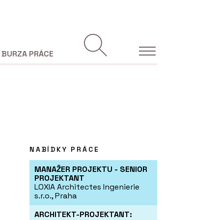
BURZA PRÁCE
NABÍDKY PRÁCE
MANAŽER PROJEKTU - SENIOR
PROJEKTANT
LOXIA Architectes Ingenierie
s.r.o., Praha
ARCHITEKT-PROJEKTANT: