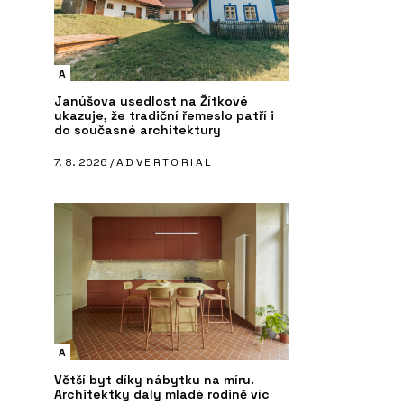
A
Janúšova usedlost na Žítkové
ukazuje, že tradiční řemeslo patří i
do současné architektury
7. 8. 2026 /
ADVERTORIAL
A
Větší byt díky nábytku na míru.
Architektky daly mladé rodině víc