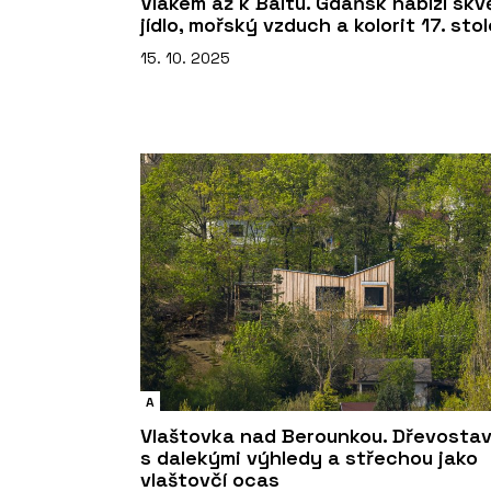
Vlakem až k Baltu. Gdaňsk nabízí skv
jídlo, mořský vzduch a kolorit 17. stol
15. 10. 2025
A
Vlaštovka nad Berounkou. Dřevosta
s dalekými výhledy a střechou jako
vlaštovčí ocas