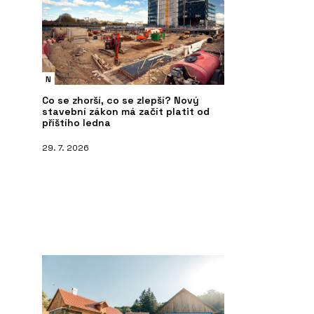
N
Co se zhorší, co se zlepší? Nový
stavební zákon má začít platit od
příštího ledna
29. 7. 2026
ČLÁNKY
ČL
K
ARCHITECT@WORK poprvé v Česku:
AR
Je to úplně jiný veletrh architektury
Pr
a designu, říká jeho organizátorka
po