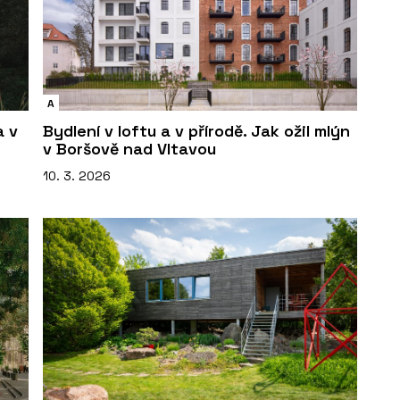
A
a v
Bydlení v loftu a v přírodě. Jak ožil mlýn
v Boršově nad Vltavou
10. 3. 2026