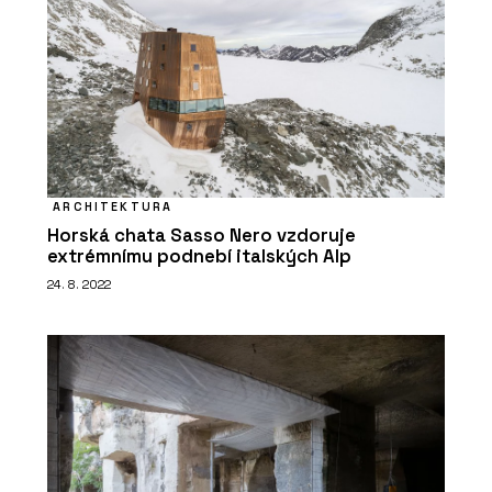
PRODUKTY
Sloupko-příčková, strukturální fasáda
MB-SR50N EFEKT - Aluprof
ARCHITEKTURA
Horská chata Sasso Nero vzdoruje
extrémnímu podnebí italských Alp
24. 8. 2022
ČLÁNKY
Bytová věž na pobřeží Portugalska.
Její fasáda vychází z rytmu lodních
kontejnerů