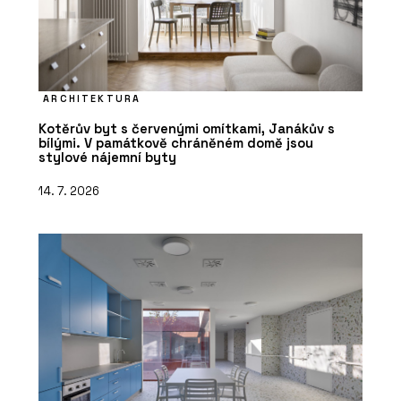
ARCHITEKTURA
Kotěrův byt s červenými omítkami, Janákův s
bílými. V památkově chráněném domě jsou
stylové nájemní byty
14. 7. 2026