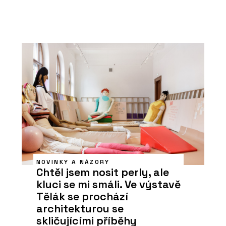
NOVINKY A NÁZORY
Chtěl jsem nosit perly, ale
kluci se mi smáli. Ve výstavě
Tělák se prochází
architekturou se
skličujícími příběhy