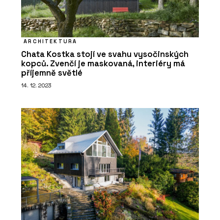
ARCHITEKTURA
Chata Kostka stojí ve svahu vysočinských
kopců. Zvenčí je maskovaná, interiéry má
ČLÁNKY
příjemně světlé
V historickém centru Vratislavi stojí
14. 12. 2023
luxusní bytový dům. Má výhled do
zeleně, volnočasové sportoviště a
wellness
PRODUKTY