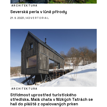
Okenní a dveřní systém s tepelnou
ARCHITEKTURA
izolací MB-79N - Aluprof
Severská perla v lůně přírody
21. 9. 2023 /
ADVERTORIAL
O FIRMĚ
Aluprof System Czech s.r.o.
ARCHITEKTURA
Střídmost uprostřed turistického
střediska. Malá chata v Nízkých Tatrách se
halí do pláště z opalovaných prken