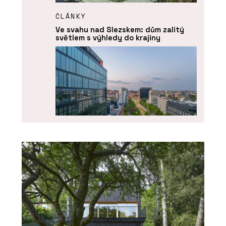
ČLÁNKY
Ve svahu nad Slezskem: dům zalitý
světlem s výhledy do krajiny
PRODUKTY
Okenní a dveřní systém MB-104
PASSIVE - Aluprof