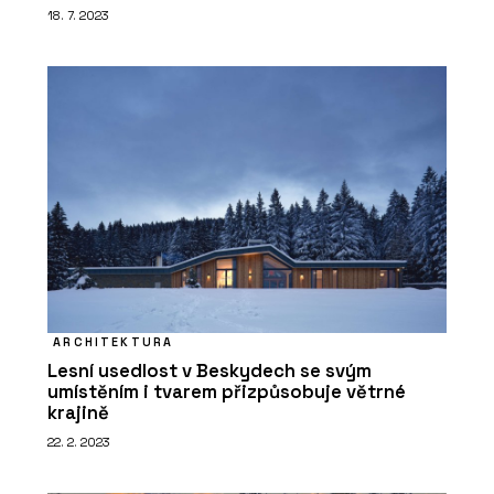
18. 7. 2023
PRODUKTY
Okenní a dveřní systém s tepelnou
izolací MB-86N - Aluprof
ARCHITEKTURA
Lesní usedlost v Beskydech se svým
umístěním i tvarem přizpůsobuje větrné
ČLÁNKY
krajině
Černá perla, klenot Ostravy, ve
kterém se lidé léčí
22. 2. 2023