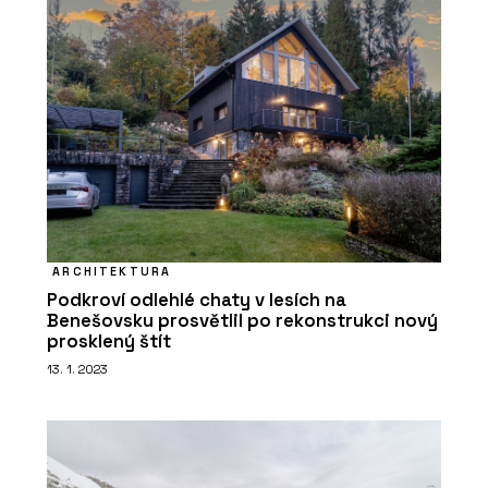
PRODUKTY
Sloupko-příčková fasáda s vysokou
tepelnou izolací MB-MT50N - Aluprof
ARCHITEKTURA
Podkroví odlehlé chaty v lesích na
Benešovsku prosvětlil po rekonstrukci nový
prosklený štít
13. 1. 2023