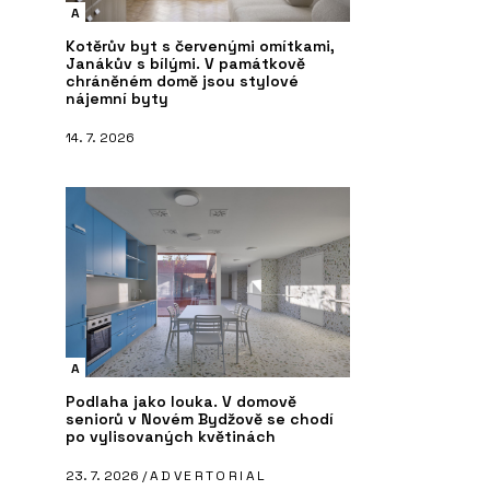
A
Kotěrův byt s červenými omítkami,
Janákův s bílými. V památkově
chráněném domě jsou stylové
nájemní byty
14. 7. 2026
A
Podlaha jako louka. V domově
seniorů v Novém Bydžově se chodí
po vylisovaných květinách
23. 7. 2026 /
ADVERTORIAL