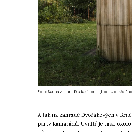
Foto: Sauna v zahradě s fasádou z (trochu opršelého
A tak na zahradě Dvořákových v Brně s
party kamarádů. Uvnitř je tma, okolo