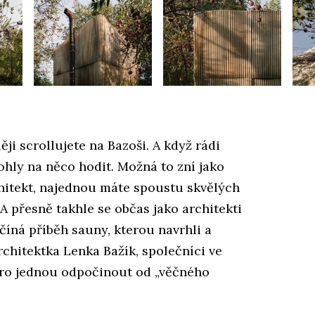
ěji scrollujete na Bazoši. A když rádi
mohly na něco hodit. Možná to zní jako
chitekt, najednou máte spoustu skvělých
 A přesně takhle se občas jako architekti
číná příběh sauny, kterou navrhli a
rchitektka Lenka Bažík, společníci ve
i pro jednou odpočinout od „věčného