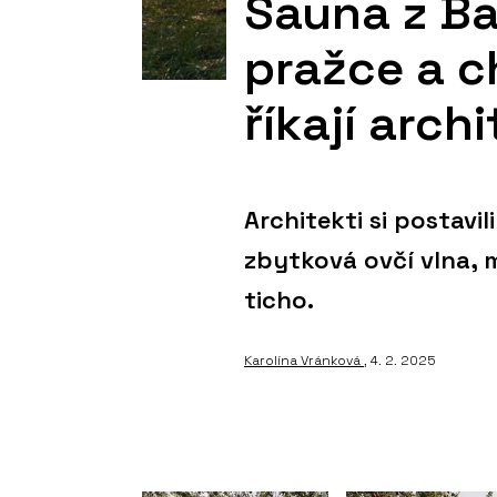
Sauna z Ba
pražce a c
říkají archi
Architekti si postavi
zbytková ovčí vlna, m
ticho.
Karolína Vránková
, 4. 2. 2025