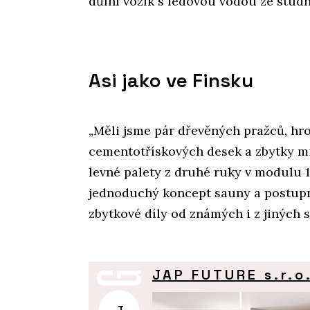
důlní vozík s ledovou vodou ze studn
Asi jako ve Finsku
„Měli jsme pár dřevěných pražců, hr
cementotřískových desek a zbytky min
levné palety z druhé ruky v modulu 1
jednoduchý koncept sauny a postupně
zbytkové díly od známých i z jiných s
JAP FUTURE s.r.o