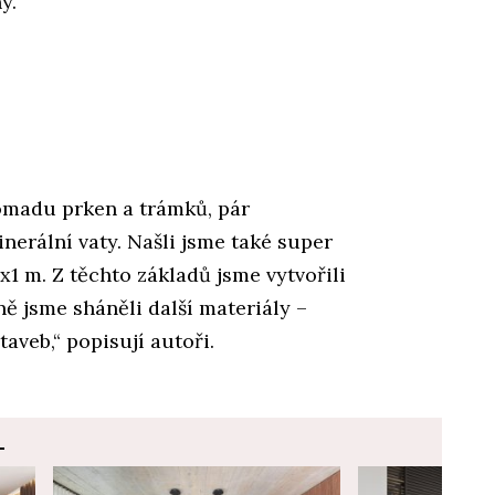
y.
omadu prken a trámků, pár
erální vaty. Našli jsme také super
x1 m. Z těchto základů jsme vytvořili
 jsme sháněli další materiály –
taveb,“ popisují autoři.
.