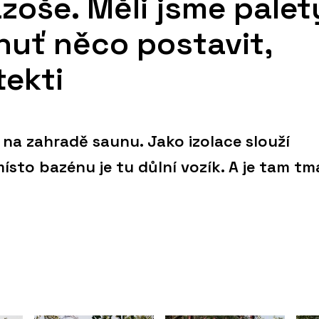
zoše. Měli jsme palet
huť něco postavit,
tekti
li na zahradě saunu. Jako izolace slouží
ísto bazénu je tu důlní vozík. A je tam tm