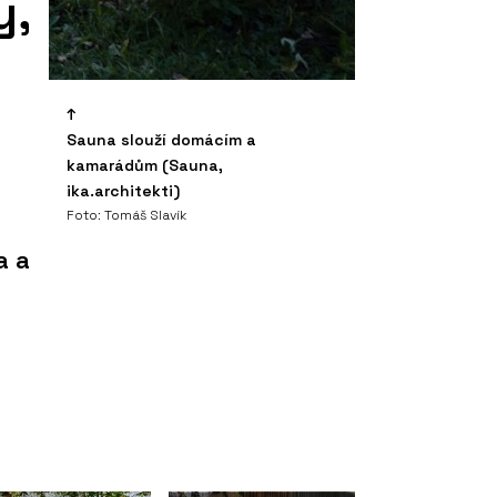
y,
Sauna slouží domácím a
kamarádům (Sauna,
ika.architekti)
Foto: Tomáš Slavík
a a