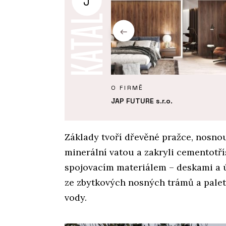
J
Y
O FIRMĚ
 dům, na kterém není
JAP FUTURE s.r.o.
 nic měnit
Základy tvoří dřevěné pražce, nosnou
minerální vatou a zakryli cementotř
spojovacím materiálem – deskami a ú
ze zbytkových nosných trámů a pale
vody.