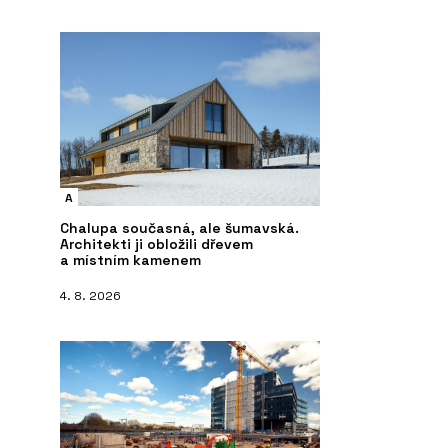
ČLÁNKY
P
A
- JAP
Střešní nástavba inspirovaná
Dv
funkcionalismem
Chalupa současná, ale šumavská.
Architekti ji obložili dřevem
a místním kamenem
4. 8. 2026