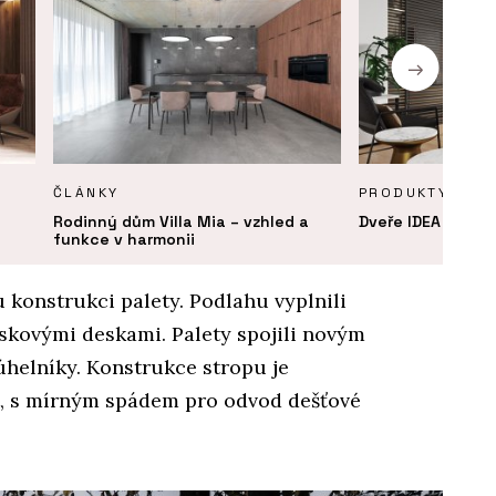
ČLÁNKY
PRODUKTY
Rodinný dům Villa Mia – vzhled a
Dveře IDEA DOOR 
funkce v harmonii
 konstrukci palety. Podlahu vyplnili
ískovými deskami. Palety spojili novým
helníky. Konstrukce stropu je
t, s mírným spádem pro odvod dešťové