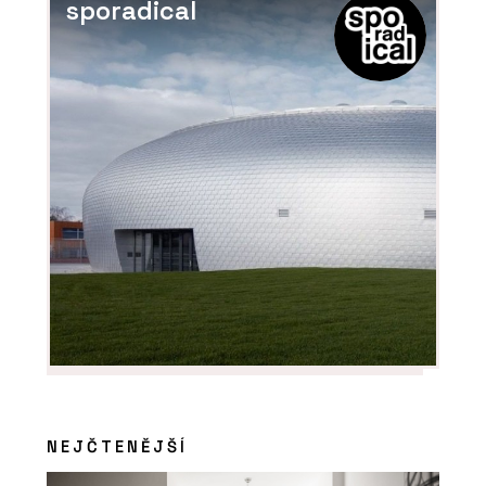
sporadical
NEJČTENĚJŠÍ