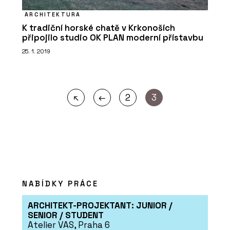
ARCHITEKTURA
K tradiční horské chatě v Krkonoších
připojilo studio OK PLAN moderní přístavbu
25. 1. 2019
←
↖
2
3
NABÍDKY PRÁCE
ARCHITEKT-PROJEKTANT: JUNIOR /
SENIOR / STUDENT
Atelier VAS, Praha 6