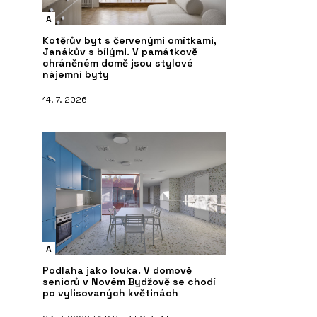
A
Kotěrův byt s červenými omítkami,
Janákův s bílými. V památkově
chráněném domě jsou stylové
nájemní byty
14. 7. 2026
A
Podlaha jako louka. V domově
seniorů v Novém Bydžově se chodí
po vylisovaných květinách