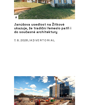
A
Janúšova usedlost na Žítkové
ukazuje, že tradiční řemeslo patří i
do současné architektury
7. 8. 2026 /
ADVERTORIAL
PRODUKTY
P
Svítidlo Flock of Light by Moooi -
Sv
Bulb
Bu