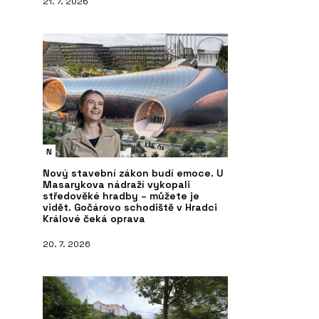
21. 7. 2026
N
Nový stavební zákon budí emoce. U
Masarykova nádraží vykopali
středověké hradby – můžete je
vidět. Gočárovo schodiště v Hradci
Králové čeká oprava
20. 7. 2026