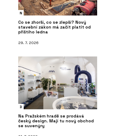
N
Co se zhorší, co se zlepší? Nový
stavební zákon má začít platit od
příštího ledna
29. 7. 2026
D
Na Pražském hradě se prodává
český design. Mají tu nový obchod
se suvenýry