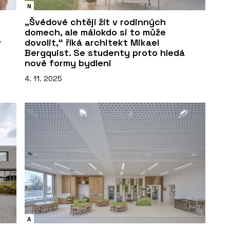
N
„Švédové chtějí žít v rodinných
domech, ale málokdo si to může
v
dovolit,“ říká architekt Mikael
Bergquist. Se studenty proto hledá
nové formy bydlení
4. 11. 2025
A