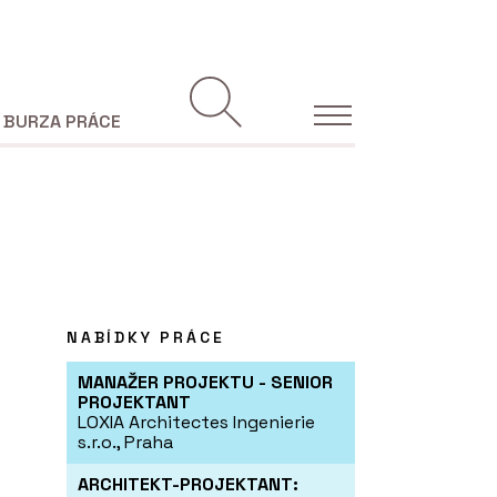
BURZA PRÁCE
NABÍDKY PRÁCE
MANAŽER PROJEKTU - SENIOR
PROJEKTANT
LOXIA Architectes Ingenierie
s.r.o., Praha
ARCHITEKT-PROJEKTANT: