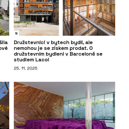
N
ila
Družstevníci v bytech bydlí, ale
ové
nemohou je se ziskem prodat. O
družstevním bydlení v Barceloně se
studiem Lacol
25. 11. 2025