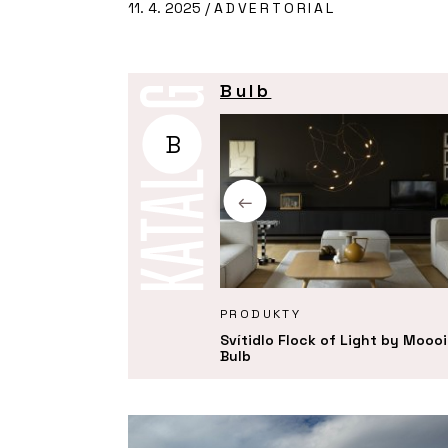
11. 4. 2025 /
ADVERTORIAL
Bulb
B
Ě
PRODUKTY
Svítidlo Flock of Light by Moooi
Bulb