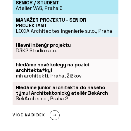
SENIOR / STUDENT
Série dlaždic RAVE - RAKO
Atelier VAS, Praha 6
MANAŽER PROJEKTU - SENIOR
PROJEKTANT
LOXIA Architectes Ingenierie s.r.o., Praha
Hlavní inženýr projektu
D3K2 Studio s.r.o.
hledáme nové kolegy na pozici
architekta*ky!
ČLÁNKY
mh architekti, Praha, Žižkov
Pergamenka: Nový život
holešovického brownfieldu
Hledáme junior architekta do našeho
týmu! Architektonický ateliér BekArch
BekArch s.r.o., Praha 2
VÍCE NABÍDEK