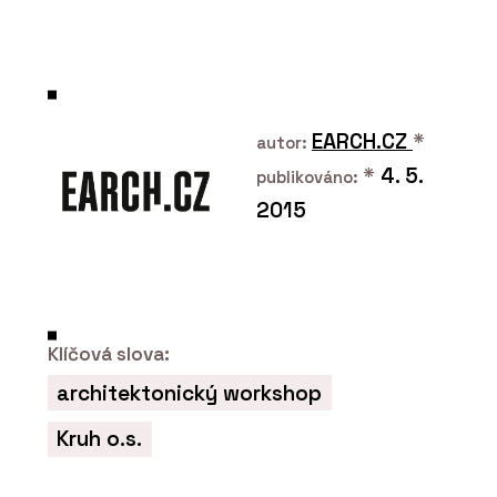
PRODUKTY
Série keramických obkladů PINO -
RAKO
EARCH.CZ
*
autor:
*
4. 5.
publikováno:
2015
Klíčová slova:
ČLÁNKY
architektonický workshop
Plzeňské nádraží prošlo rekonstrukcí
a stává se moderním dopravním uzlem
Kruh o.s.