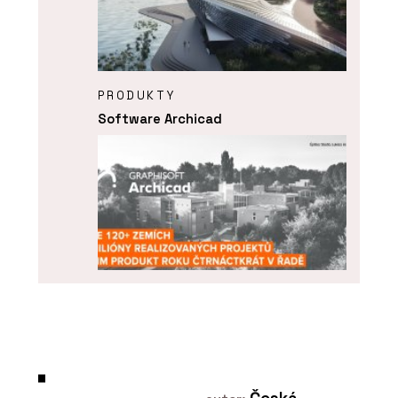
PRODUKTY
Software Archicad
ČLÁNKY
ARCHICAD 29 – „bimování“ prakticky a
jednoduše