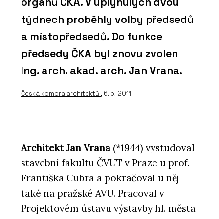
orgánů ČKA. V uplynulých dvou
týdnech proběhly volby předsedů
a místopředsedů. Do funkce
předsedy ČKA byl znovu zvolen
Ing. arch. akad. arch. Jan Vrana.
Česká komora architektů
, 6. 5. 2011
Architekt Jan Vrana
(*1944) vystudoval
stavební fakultu ČVUT v Praze u prof.
Františka Cubra a pokračoval u něj
také na pražské AVU. Pracoval v
Projektovém ústavu výstavby hl. města