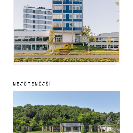
ČLÁNKY
Nová verze vizualizačního programu
Twinmotion přináší funkce a
NEJČTENĚJŠÍ
vylepšení, která ocení architekti