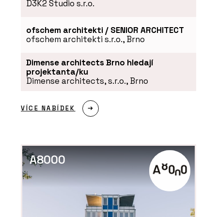
D3K2 Studio s.r.o.
ofschem architekti / SENIOR ARCHITECT
ofschem architekti s.r.o., Brno
ČLÁNKY
Dimense architects Brno hledají
projektanta/ku
Výukový portál CEGRA Learn –
archicadovské know-how přímo od
Dimense architects, s.r.o., Brno
zdroje
VÍCE NABÍDEK
A8000
PRODUKTY
Aplikace Twinmotion - CEGRA