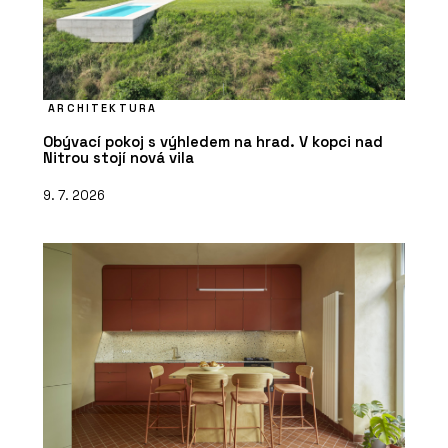
ČLÁNKY
Zvenku moderní a účelná
architektura, uvnitř kvalitní prostory
ARCHITEKTURA
pro výuku a velkorysé atrium – novou
Obývací pokoj s výhledem na hrad. V kopci nad
budovu ekonomické fakulty v Ostravě
Nitrou stojí nová vila
brzy zaplní studenti
9. 7. 2026