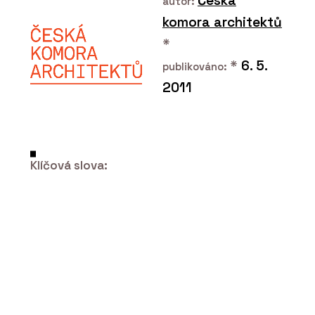
Česká
autor:
komora architektů
*
*
6. 5.
publikováno:
2011
O FIRMĚ
Centrum pro podporu počítačové
Klíčová slova:
grafiky ČR (CEGRA)