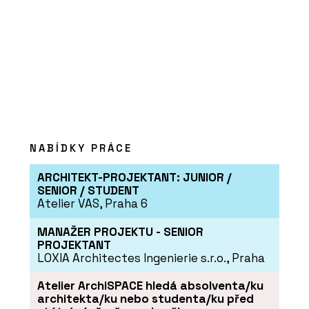
PRODUKTY
Dveře MASTER - JAP
NABÍDKY PRÁCE
ARCHITEKT-PROJEKTANT: JUNIOR /
SENIOR / STUDENT
Atelier VAS, Praha 6
ČLÁNKY
MANAŽER PROJEKTU - SENIOR
PROJEKTANT
EFEKTA – obkladový systém
promyšlený do všech detailů
LOXIA Architectes Ingenierie s.r.o., Praha
Atelier ArchiSPACE hledá absolventa/ku
architekta/ku nebo studenta/ku před