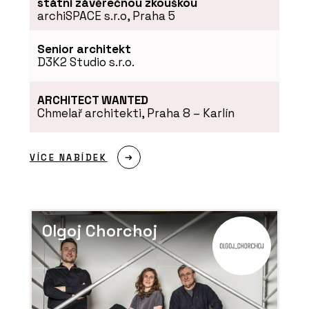
státní závěrečnou zkouškou
archiSPACE s.r.o, Praha 5
Senior architekt
D3K2 Studio s.r.o.
ARCHITECT WANTED
ČLÁNKY
Chmelař architekti, Praha 8 – Karlín
Moderní dům, na kterém není potřeba
nic měnit
VÍCE NABÍDEK
Olgoj Chorchoj