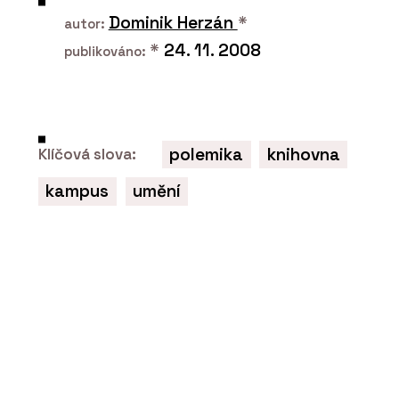
Dveře IDEA DOOR - JAP
Dominik Herzán
*
autor:
*
24. 11. 2008
publikováno:
polemika
knihovna
Klíčová slova:
kampus
umění
ČLÁNKY
Střešní nástavba inspirovaná
funkcionalismem