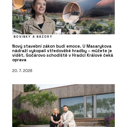
NOVINKY A NÁZORY
Nový stavební zákon budí emoce. U Masarykova
nádraží vykopali středověké hradby – můžete je
vidět. Gočárovo schodiště v Hradci Králové čeká
oprava
20. 7. 2026