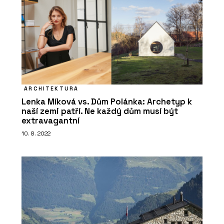
krajiny i struktury obce
ARCHITEKTURA
Lenka Míková vs. Dům Polánka: Archetyp k
naší zemi patří. Ne každý dům musí být
extravagantní
PRODUKTY
10. 8. 2022
Konstrukční sádrokartonová deska
RigiStabil - Rigips