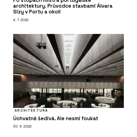
Po stopách mistra portugalské
Akustické kazetové podhledy
architektury. Průvodce stavbami Álvara
Eurocoustic - Rigips
Sizy v Portu a okolí
4. 7. 2022
O FIRMĚ
Rigips
ARCHITEKTURA
Úchvatně šedivá. Ale nesmí foukat
30. 6. 2022