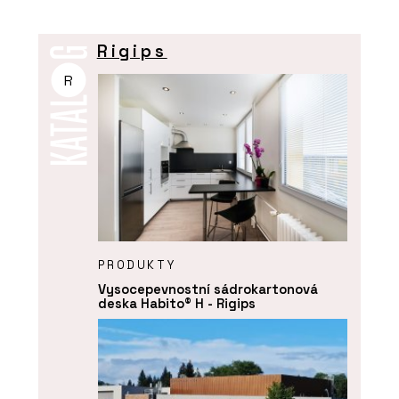
Rigips
R
PRODUKTY
Vysocepevnostní sádrokartonová
deska Habito® H - Rigips