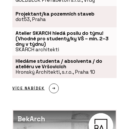
GOLDBECK Prefabeton s.r.o., Vrdy
Projektant/ka pozemních staveb
dot53, Praha
Atelier SKARCH hledá posilu do týmu!
(Vhodné pro studenty/ky VŠ – min. 2–3
dny v týdnu)
SKARCH architekti
Hledáme studenta / absolventa / do
ateliéru ve Vršovicích
Hronský Architekti, s.r.o., Praha 10
VÍCE NABÍDEK
BekArch