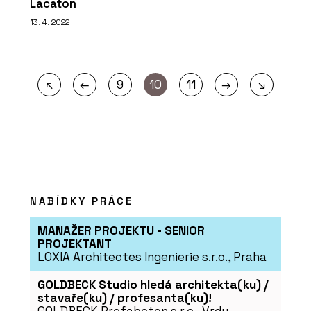
Lacaton
13. 4. 2022
←
→
↖
9
10
11
↘
NABÍDKY PRÁCE
MANAŽER PROJEKTU - SENIOR
PROJEKTANT
LOXIA Architectes Ingenierie s.r.o., Praha
GOLDBECK Studio hledá architekta(ku) /
stavaře(ku) / profesanta(ku)!