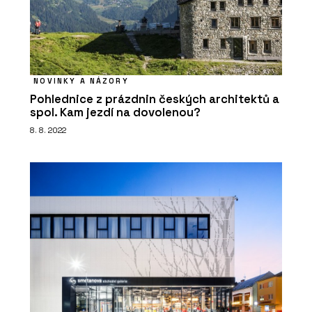
ČLÁNKY
Pražský Fragment získal druhé místo
v kategorii inovace v mezinárodní
NOVINKY A NÁZORY
soutěži Gypsum Trophy
Pohlednice z prázdnin českých architektů a
spol. Kam jezdí na dovolenou?
8. 8. 2022
PRODUKTY
Profikalkulátor Rigips