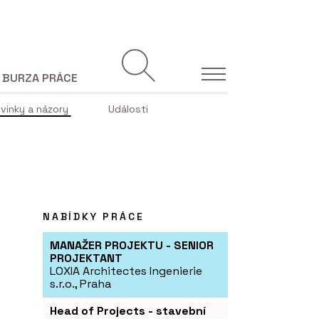
BURZA PRÁCE
vinky a názory
Události
NABÍDKY PRÁCE
MANAŽER PROJEKTU - SENIOR
PROJEKTANT
LOXIA Architectes Ingenierie
s.r.o., Praha
Head of Projects - stavební