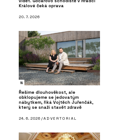
vidět. Gočárovo schodiště v Hradci
Králové čeká oprava
20. 7. 2026
N
Řešíme dlouhověkost, ale
obklopujeme se jedovatým
nábytkem, říká Vojtěch Juřenčák,
který se snaží stavět zdravě
24. 6. 2026 /
ADVERTORIAL