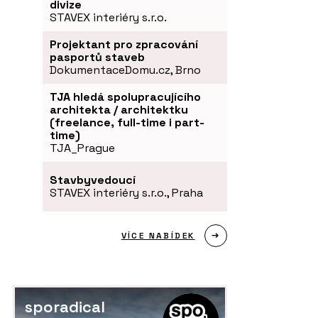
divize
STAVEX interiéry s.r.o.
Projektant pro zpracování
pasportů staveb
DokumentaceDomu.cz, Brno
TJA hledá spolupracujícího
architekta / architektku
(freelance, full-time i part-
time)
TJA_Prague
Stavbyvedoucí
STAVEX interiéry s.r.o., Praha
VÍCE NABÍDEK
sporadical