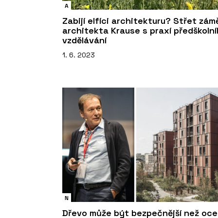
A
Zabijí elfíci architekturu? Střet zám
architekta Krause s praxí předškoln
vzdělávání
1. 6. 2023
N
Dřevo může být bezpečnější než oce