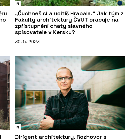
N
ěru
„Čuchneš si a ucítíš Hrabala.“ Jak tým z
ího
Fakulty architektury ČVUT pracuje na
zpřístupnění chaty slavného
spisovatele v Kersku?
30. 5. 2023
N
l
Dirigent architektury. Rozhovor s