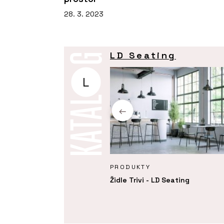
28. 3. 2023
LD Seating
L
KTY
PRODUKTY
í křeslo Melody Design - LD
Židle Trivi - LD Seating