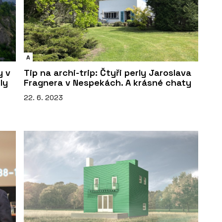
A
y v
Tip na archi-trip: Čtyři perly Jaroslava
ly
Fragnera v Nespekách. A krásné chaty
22. 6. 2023