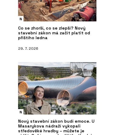
N
Co se zhorší, co se zlepší? Nový
stavební zákon má začít platit od
příštího ledna
29. 7. 2026
N
Nový stavební zákon budí emoce. U
Masarykova nádraží vykopali
středověké hradby – můžete je