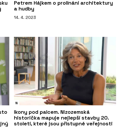
sku
Petrem Hájkem o prolínání architektury
ý
a hudby
14. 4. 2023
N
sto
Ikony pod palcem. Nizozemská
historička mapuje nejlepší stavby 20.
ejný
století, které jsou přístupné veřejnosti