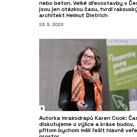
nebo beton. Velké dřevostavby v Če
jsou jen otázkou času, tvrdí rakousk
architekt Helmut Dietrich
23. 5. 2023
N
Autorka mrakodrapů Karen Cook: Ča
diskutujeme o výšce a kráse budov,
přitom bychom měli řešit hlavně veř
prostor