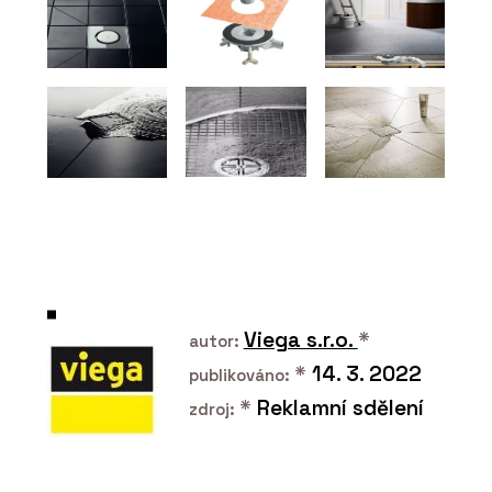
O FIRMĚ
CHYTRÉ FASÁDY
Viega s.r.o.
*
autor:
PRODUKTY
*
14. 3. 2022
publikováno:
Fasádní desky z
vysokotlakého laminátu
*
Reklamní sdělení
zdroj:
MEG - CHYTRÉ FASÁDY