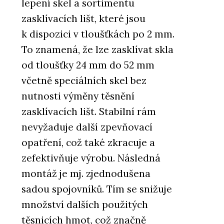
lepení skel a sortimentu
zasklívacích lišt, které jsou
k dispozici v tloušťkách po 2 mm.
To znamená, že lze zasklívat skla
od tloušťky 24 mm do 52 mm
včetně speciálních skel bez
nutnosti výměny těsnění
zasklívacích lišt. Stabilní rám
nevyžaduje další zpevňovací
opatření, což také zkracuje a
zefektivňuje výrobu. Následná
montáž je mj. zjednodušena
sadou spojovníků. Tím se snižuje
množství dalších použitých
těsnicích hmot, což značně