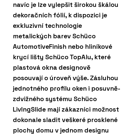
navíc je lze vylepšit širokou škálou
dekoračních fólií, k dispozici je
exkluzivní technologie
metalických barev Schüco
AutomotiveFinish nebo hliníkové
krycí lišty Schüco TopAlu, které
plastová okna designově
posouvají o úroveň výše. Zásluhou
jednotného profilu oken i posuvně-
zdvižného systému Schüco
LivIngSlide mají zákazníci možnost
dokonale sladit veškeré prosklené
plochy domu v jednom designu