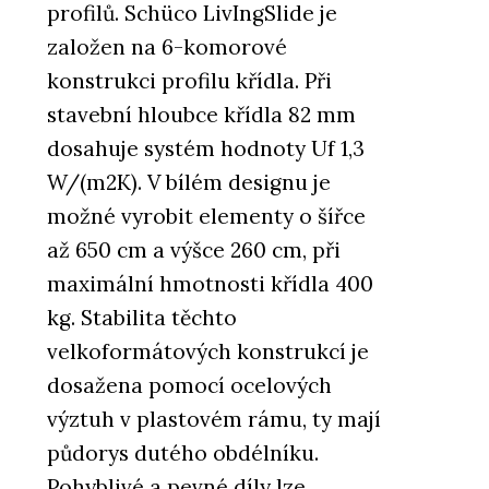
profilů. Schüco LivIngSlide je
založen na 6-komorové
konstrukci profilu křídla. Při
stavební hloubce křídla 82 mm
dosahuje systém hodnoty Uf 1,3
W/(m2K). V bílém designu je
možné vyrobit elementy o šířce
až 650 cm a výšce 260 cm, při
maximální hmotnosti křídla 400
kg. Stabilita těchto
velkoformátových konstrukcí je
dosažena pomocí ocelových
výztuh v plastovém rámu, ty mají
půdorys dutého obdélníku.
Pohyblivé a pevné díly lze