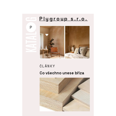
Plygroup s.r.o.
P
ČLÁNKY
Co všechno unese bříza