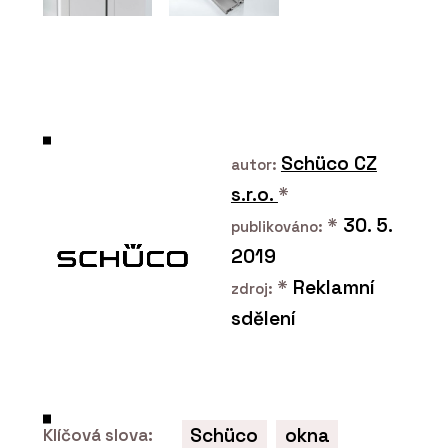
Plygroup s.r.o.
Schüco CZ
autor:
s.r.o.
*
PRODUKTY
*
30. 5.
Překližka hevea - Plygroup
publikováno:
2019
*
Reklamní
zdroj:
sdělení
PRODUKTY
Překližka okoume -
Schüco
okna
Klíčová slova:
Plygroup