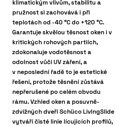
klimatickým vlivům, stabilitu a
pružnost si zachovává i při
teplotách od -40 °C do +120 °C.
Garantuje skvělou těsnost oken i v
kritických rohových partiích,
zdokonaluje vodotěsnost a
odolnost vůči UV záření, a
v neposlední řadě to je estetické
řešení, protože těsnění zůstává
nepřerušené po celém obvodu
rámu. Vzhled oken a posuvně-
zdvižných dveří Schüco LivIngSlide
vytváří čisté linie lícujících profilů,