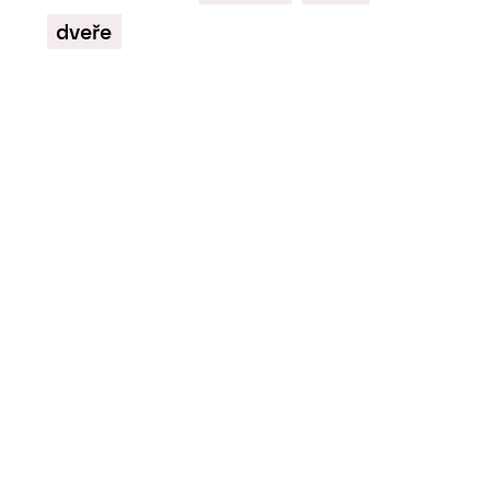
dveře
PRODUKTY
Překližka akát/eukalyptus
- Plygroup