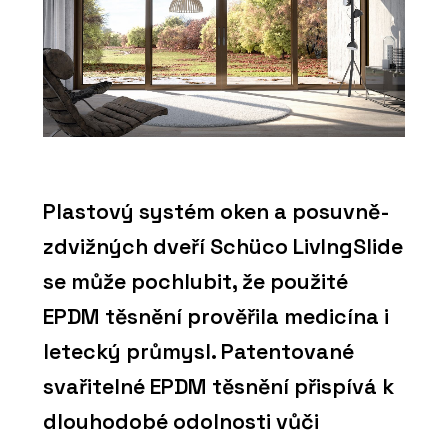
Plastový systém oken a posuvně-
zdvižných dveří Schüco LivIngSlide
se může pochlubit, že použité
EPDM těsnění prověřila medicína i
letecký průmysl. Patentované
svařitelné EPDM těsnění přispívá k
dlouhodobé odolnosti vůči