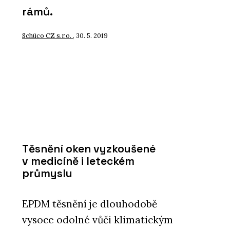
rámů.
Schüco CZ s.r.o.
, 30. 5. 2019
Těsnění oken vyzkoušené
v medicíně i leteckém
průmyslu
EPDM těsnění je dlouhodobě
vysoce odolné vůči klimatickým