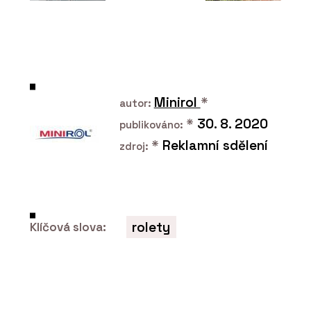
SLUŽBY
Hliněné omítky - Hlinaři
Minirol
*
autor:
*
30. 8. 2020
publikováno:
*
Reklamní sdělení
zdroj:
SLUŽBY
Vápenné fasády a omítky
- Hlinaři
rolety
Klíčová slova:
ČLÁNKY