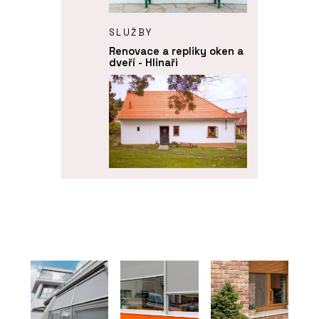
SLUŽBY
Renovace a repliky oken a
dveří - Hlinaři
O FIRMĚ
Hlinaři