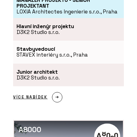
MANAŽER PROJEKTU - SENIOR
Rekonstrukce
PROJEKTANT
historického domu s
LOXIA Architectes Ingenierie s.r.o., Praha
vápennou omítkou, která
ctí tradici
Hlavní inženýr projektu
D3K2 Studio s.r.o.
Stavbyvedoucí
STAVEX interiéry s.r.o., Praha
Junior architekt
SLUŽBY
D3K2 Studio s.r.o.
Přírodní izolace - Hlinaři
VÍCE NABÍDEK
A8000
SLUŽBY