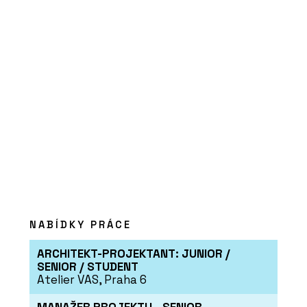
Obývací pokoj z hlíny.
Hliněné omítky jsou útulné
a dají se snadno
recyklovat
SLUŽBY
Rekonstrukce - Hlinaři
NABÍDKY PRÁCE
ARCHITEKT-PROJEKTANT: JUNIOR /
SENIOR / STUDENT
Atelier VAS, Praha 6
ČLÁNKY