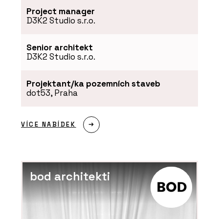
Project manager
D3K2 Studio s.r.o.
Senior architekt
PRODUKTY
D3K2 Studio s.r.o.
Okenní systémy Schüco
AWS 75 PD.SI
Projektant/ka pozemních staveb
dot53, Praha
VÍCE NABÍDEK
ČLÁNKY
Hliníkové systémy
bod architekti
Schüco: Posunout, nebo
shrnout?