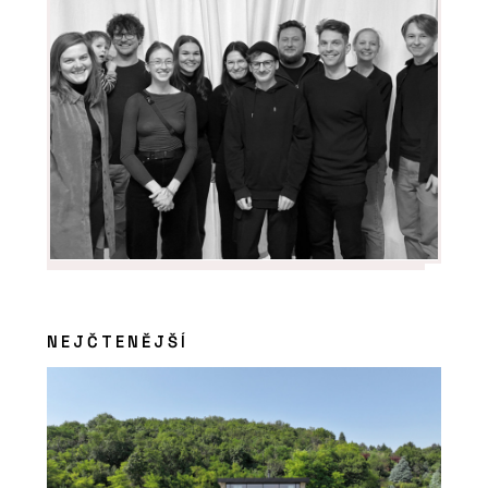
PRODUKTY
Okna Schüco AWS
WoodDesign
NEJČTENĚJŠÍ
PRODUKTY
Fasádní systém Schüco
FWS 50.SI