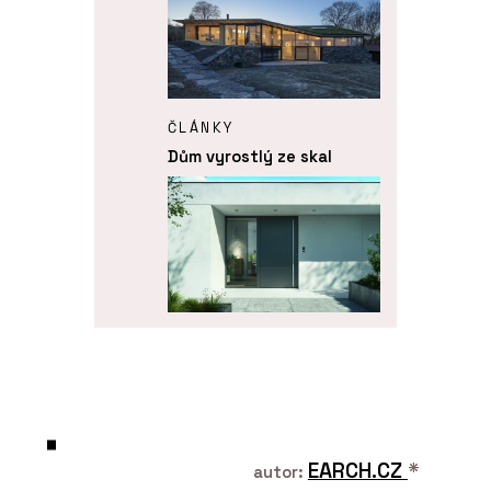
ČLÁNKY
Dům vyrostlý ze skal
PRODUKTY
Dveřní systém Schüco AD
UP 75
EARCH.CZ
*
autor: