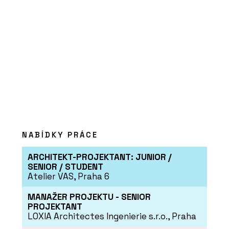
PRODUKTY
Posuvný systém Schüco
AS PD 75.HI
NABÍDKY PRÁCE
ARCHITEKT-PROJEKTANT: JUNIOR /
SENIOR / STUDENT
ČLÁNKY
Atelier VAS, Praha 6
Nemocnice, která jako
nemocnice záměrně
nevypadá
MANAŽER PROJEKTU - SENIOR
PROJEKTANT
LOXIA Architectes Ingenierie s.r.o., Praha