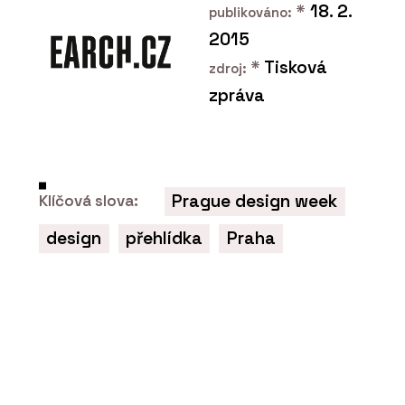
*
18. 2.
publikováno:
2015
*
Tisková
zdroj:
ČLÁNKY
zpráva
Rekonstrukce kultovní
restaurace Sansibar na
ostrově v Severním moři.
Dřevěná okna nahradil
hliník, není to ale poznat
Prague design week
Klíčová slova:
design
přehlídka
Praha
O FIRMĚ
Schüco CZ s.r.o.