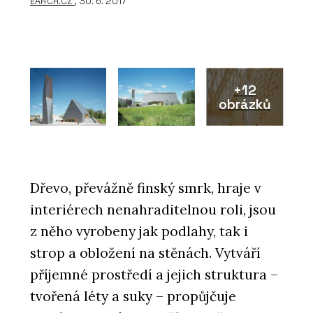
EARCH.CZ
, 30. 6. 2017
+12
obrázků
Dřevo, převážně finský smrk, hraje v
interiérech nenahraditelnou roli, jsou
z něho vyrobeny jak podlahy, tak i
strop a obložení na stěnách. Vytváří
příjemné prostředí a jejich struktura –
tvořená léty a suky – propůjčuje