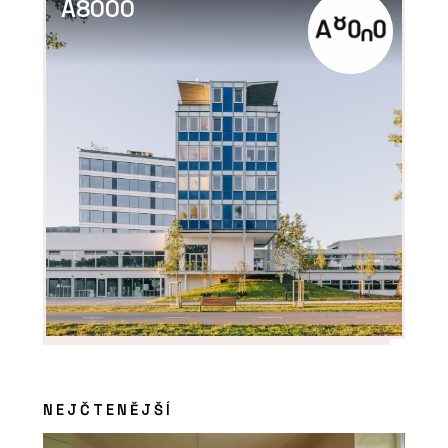
A8000
Kanceláře společnosti ŠKODA AUTO v
moderním a trendy designu
PRODUKTY
Luxusní vinylové dílce Allura - Forbo
Flooring Systems
NEJČTENĚJŠÍ