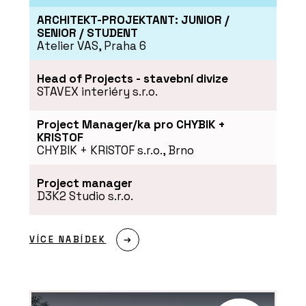
ARCHITEKT-PROJEKTANT: JUNIOR /
SENIOR / STUDENT
Atelier VAS, Praha 6
Head of Projects - stavební divize
STAVEX interiéry s.r.o.
PRODUKTY
Project Manager/ka pro CHYBIK +
Akustický vinyl Sarlon a Modul’Up -
KRISTOF
Forbo Flooring Systems
CHYBIK + KRISTOF s.r.o., Brno
Project manager
D3K2 Studio s.r.o.
VÍCE NABÍDEK
ČLÁNKY