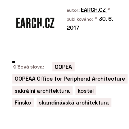
Hodí se do paneláku, kanceláří i vily z
první republiky
EARCH.CZ
*
autor:
*
30. 6.
publikováno:
2017
OOPEA
Klíčová slova:
PRODUKTY
OOPEAA Office for Peripheral Architecture
Sametový vinyl Flotex - Forbo
Flooring Systems
sakrální architektura
kostel
Finsko
skandinávská architektura