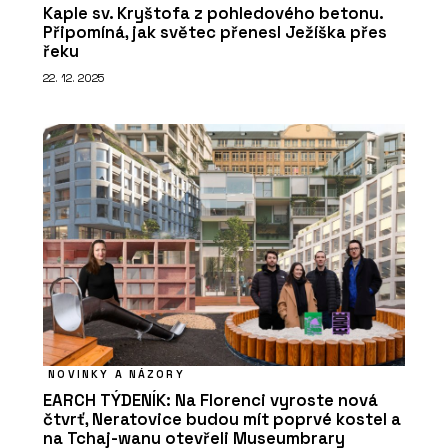
Kaple sv. Kryštofa z pohledového betonu.
Připomíná, jak světec přenesl Ježíška přes
řeku
22. 12. 2025
NOVINKY A NÁZORY
EARCH TÝDENÍK: Na Florenci vyroste nová
čtvrť, Neratovice budou mít poprvé kostel a
na Tchaj-wanu otevřeli Museumbrary