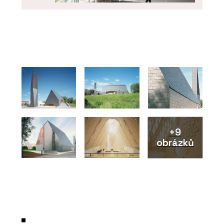
PRODUKTY
Funkční čisticí rohože Coral - Forbo
Flooring Systems
+9
obrázků
ČLÁNKY
Přírodní Marmoleum se se
socialistickým PVC nedá v ničem
srovnat, říká architekt René Dlesk.