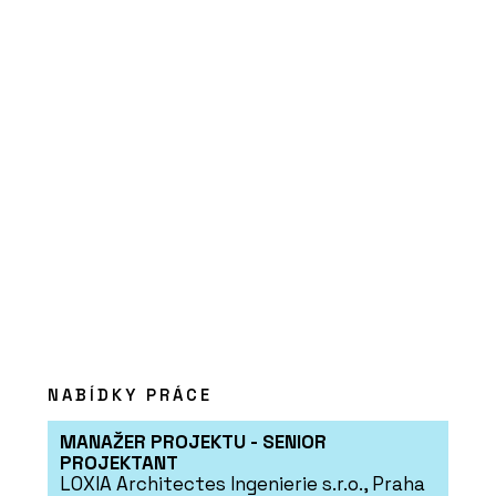
O FIRMĚ
Forbo Flooring Systems
PRODUKTY
NABÍDKY PRÁCE
Linoleum na nábytek - Forbo Flooring
Systems
MANAŽER PROJEKTU - SENIOR
PROJEKTANT
LOXIA Architectes Ingenierie s.r.o., Praha