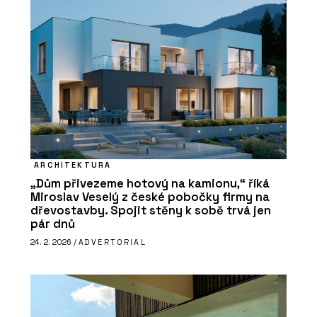
ARCHITEKTURA
„Dům přivezeme hotový na kamionu,“ říká
Miroslav Veselý z české pobočky firmy na
dřevostavby. Spojit stěny k sobě trvá jen
pár dnů
24. 2. 2026 /
ADVERTORIAL