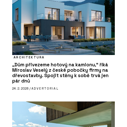
ARCHITEKTURA
„Dům přivezeme hotový na kamionu,“ říká
Miroslav Veselý z české pobočky firmy na
dřevostavby. Spojit stěny k sobě trvá jen
pár dnů
24. 2. 2026 /
ADVERTORIAL