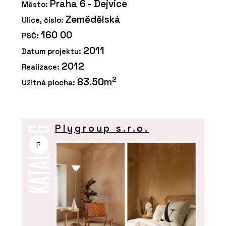
Praha 6 - Dejvice
Město:
Zemědělská
Ulice, číslo:
160 00
PSČ:
2011
Datum projektu:
2012
Realizace:
2
83.50m
Užitná plocha:
Plygroup s.r.o.
P