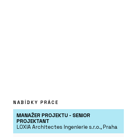
Překližka okoume - Plygroup
PRODUKTY
Překližka akát/eukalyptus - Plygroup
NABÍDKY PRÁCE
MANAŽER PROJEKTU - SENIOR
PROJEKTANT
LOXIA Architectes Ingenierie s.r.o., Praha