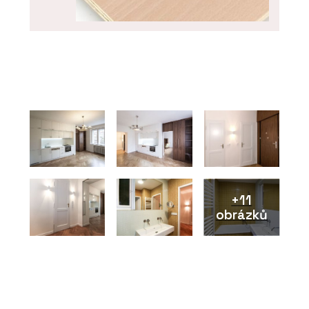
PRODUKTY
Buková překližka - Plygroup
+11
obrázků
O FIRMĚ
Plygroup s.r.o.