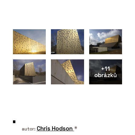
PRODUKTY
Roubenka Klasika s moderními prvky
+11
obrázků
ČLÁNKY
Dovolená v Krkonoších v roubence u
kachlových kamen. Chalupa má
vlastní vinný sklípek a v okolí šumí
potok a lesy
Chris Hodson
*
autor: