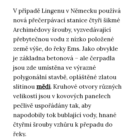
V případě Lingenu v Německu používá
nová přečerpávací stanice čtyři šikmé
Archimédovy šrouby, vyzvedávající
přebytečnou vodu z nízko položené
země výše, do řeky Ems. Jako obvykle
je základna betonová – ale čerpadla
jsou zde umístěna ve výrazné
polygonální stavbě, opláštěné zlatou
slitinou
mědi
. Kruhové otvory různých
velikostí jsou v kovových panelech
pečlivě uspořádány tak, aby
napodobily tok bublající vody, hnané
čtyřmi šrouby vzhůru k přepadu do
řeky.