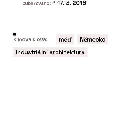
*
17. 3. 2016
publikováno:
měď
Německo
Klíčová slova:
industriální architektura
SLUŽBY
Návrh a realizace interiéru roubenky