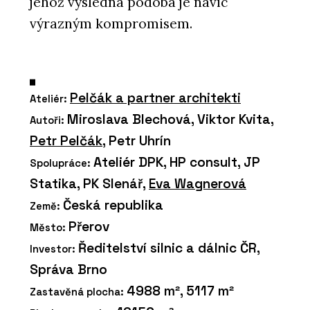
jehož výsledná podoba je navíc
výrazným kompromisem.
Pelčák a partner architekti
Ateliér:
Miroslava Blechová, Viktor Kvita,
Autoři:
Petr Pelčák
, Petr Uhrín
Ateliér DPK, HP consult, JP
Spolupráce:
Statika, PK Slenář,
Eva Wagnerová
Česká republika
Země:
Přerov
Město:
Ředitelství silnic a dálnic ČR,
Investor:
Správa Brno
4988 m², 5117 m²
Zastavěná plocha: