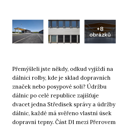
+8
obrázků
Přemýšleli jste někdy, odkud vyjíždí na
dálnici rolby, kde je sklad dopravních
značek nebo posypové soli? Údržbu
dálnic po celé republice zajišťuje
dvacet jedna Středisek správy a údržby
dálnic, každé má svěřeno vlastní úsek
dopravní tepny. Část D1 mezi Přerovem