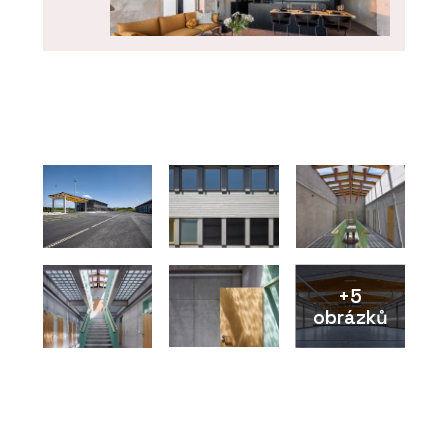
ČLÁNKY
Poválečná továrna na letecké
přístroje Microna se proměnila na
luxusní loftové bydlení s
autovýtahem a výhledem na Prahu
+5
obrázků
O FIRMĚ