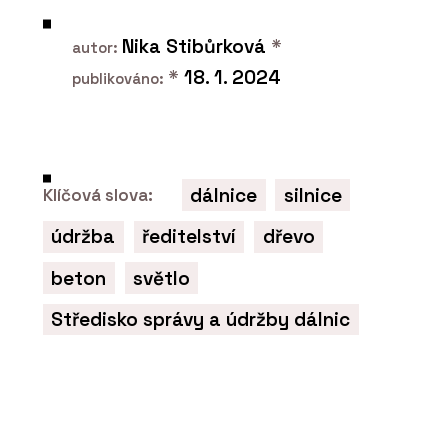
Hi okna Hinton
Nika Stibůrková
*
autor:
*
18. 1. 2024
publikováno:
dálnice
silnice
Klíčová slova:
údržba
ředitelství
dřevo
ČLÁNKY
Mezi výhody hliníkových oken patří
beton
světlo
jejich dlouhá životnost a materiál se
dá zároveň dobře recyklovat, říká
Tomáš Pevný z HI okna HINTON
Středisko správy a údržby dálnic