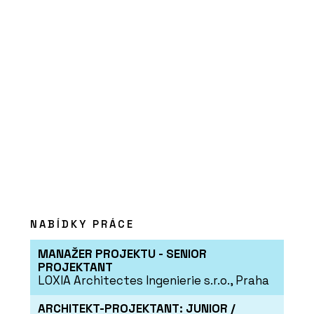
ČLÁNKY
Kvalitní materiály a precizní detaily.
Luxusní rezidence nad hlavním
nádražím snoubí eleganci a funkčnost
NABÍDKY PRÁCE
MANAŽER PROJEKTU - SENIOR
PROJEKTANT
LOXIA Architectes Ingenierie s.r.o., Praha
ARCHITEKT-PROJEKTANT: JUNIOR /