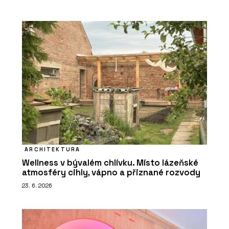
ARCHITEKTURA
Wellness v bývalém chlívku. Místo lázeňské
atmosféry cihly, vápno a přiznané rozvody
23. 6. 2026