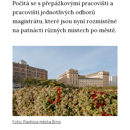
Počítá se s přepážkovými pracovišti a
SLUŽBY
Vápenné fasády a omítky - Hlinaři
pracovišti jednotlivých odborů
magistrátu, které jsou nyní rozmístěné
na patnácti různých místech po městě.
ČLÁNKY
Obývací pokoj z hlíny. Hliněné omítky
jsou útulné a dají se snadno
recyklovat
Foto: Radnice města Brno