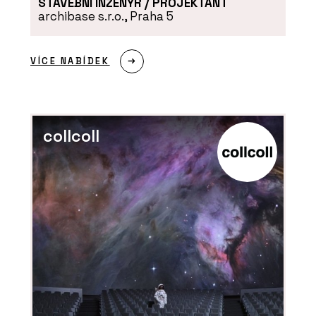
STAVEBNÍ INŽENÝR / PROJEKTANT
archibase s.r.o., Praha 5
VÍCE NABÍDEK
collcoll