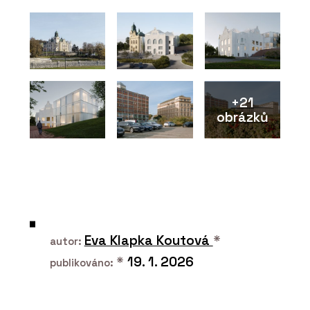
+21
obrázků
Eva Klapka Koutová
*
autor:
*
19. 1. 2026
publikováno: