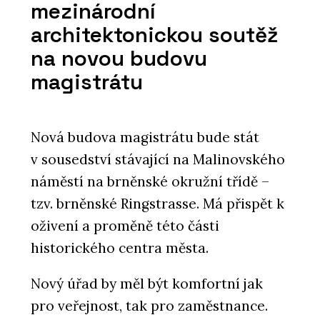
mezinárodní
architektonickou soutěž
na novou budovu
magistrátu
Nová budova magistrátu bude stát
SLUŽBY
v sousedství stávající na Malinovského
Hliněné omítky - Hlinaři
náměstí na brněnské okružní třídě –
tzv. brněnské Ringstrasse. Má přispět k
oživení a proměně této části
historického centra města.
Nový úřad by měl být komfortní jak
pro veřejnost, tak pro zaměstnance.