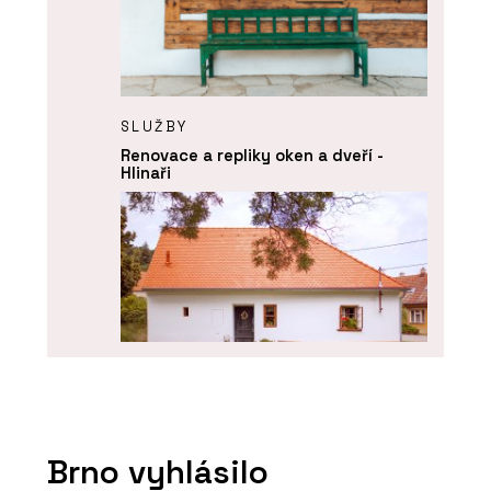
SLUŽBY
Renovace a repliky oken a dveří -
Hlinaři
O FIRMĚ
Hlinaři
Brno vyhlásilo