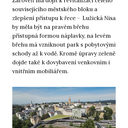
Zároveň má dojít k revitalizaci celého
SLUŽBY
souvisejícího městského bloku a
Konzultace - Hlinaři
zlepšení přístupu k řece - Lužická Nisa
by měla být na pravém břehu
přístupná formou náplavky, na levém
břehu má vzniknout park s pobytovými
schody až k vodě. Kromě úpravy zeleně
dojde také k dovybavení venkovním i
vnitřním mobiliářem.