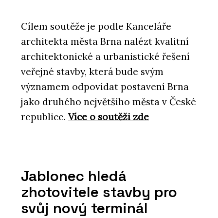
Cílem soutěže je podle Kanceláře
architekta města Brna nalézt kvalitní
architektonické a urbanistické řešení
SLUŽBY
Rekonstrukce - Hlinaři
veřejné stavby, která bude svým
významem odpovídat postavení Brna
jako druhého největšího města v České
republice.
Více o soutěži zde
Jablonec hledá
ČLÁNKY
zhotovitele stavby pro
Rekonstrukce historického domu s
vápennou omítkou, která ctí tradici
svůj nový terminál