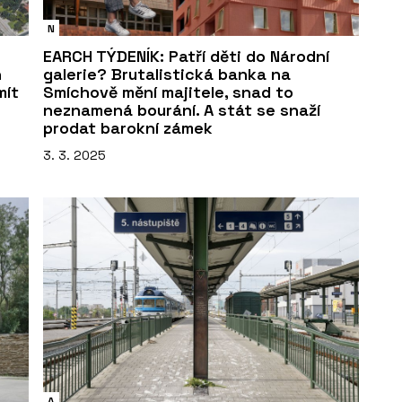
N
EARCH TÝDENÍK: Patří děti do Národní
n
galerie? Brutalistická banka na
mít
Smíchově mění majitele, snad to
neznamená bourání. A stát se snaží
prodat barokní zámek
3. 3. 2025
A