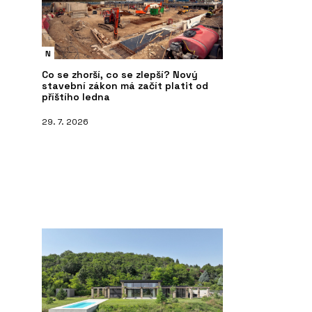
N
Co se zhorší, co se zlepší? Nový
stavební zákon má začít platit od
příštího ledna
29. 7. 2026
ČLÁNKY
S
 s moderními prvky
Dovolená v Krkonoších v roubence u
Ná
kachlových kamen. Chalupa má
vlastní vinný sklípek a v okolí šumí