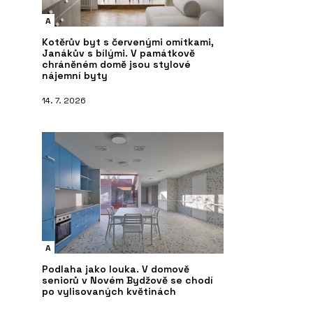
A
Kotěrův byt s červenými omítkami,
Janákův s bílými. V památkově
chráněném domě jsou stylové
nájemní byty
14. 7. 2026
A
Podlaha jako louka. V domově
seniorů v Novém Bydžově se chodí
po vylisovaných květinách