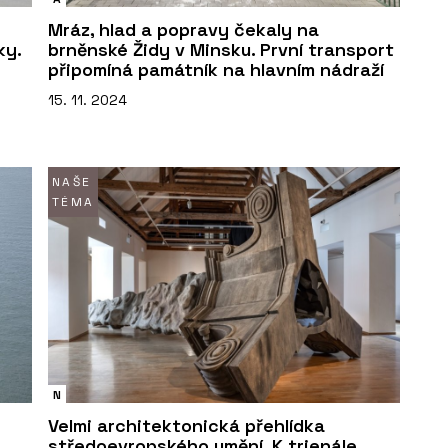
Mráz, hlad a popravy čekaly na
ky.
brněnské Židy v Minsku. První transport
připomíná památník na hlavním nádraží
15. 11. 2024
NAŠE
TÉMA
N
Velmi architektonická přehlídka
středoevropského umění. K trienále