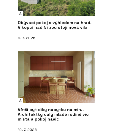
potok a lesy
A
Obývací pokoj s výhledem na hrad.
V kopci nad Nitrou stojí nová vila
9. 7. 2026
A
Větší byt díky nábytku na míru.
Architektky daly mladé rodině víc
místa a pokoj navíc
10. 7. 2026