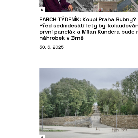
N
EARCH TÝDENÍK: Koupí Praha Bubny?
Před sedmdesáti lety byl kolaudová
první panelák a Milan Kundera bude 
náhrobek v Brně
30. 6. 2025
A