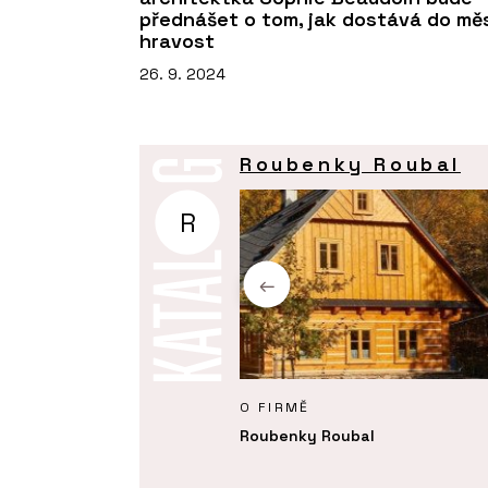
přednášet o tom, jak dostává do mě
hravost
26. 9. 2024
Roubenky Roubal
R
Y
O FIRMĚ
 realizace interiéru roubenky
Roubenky Roubal