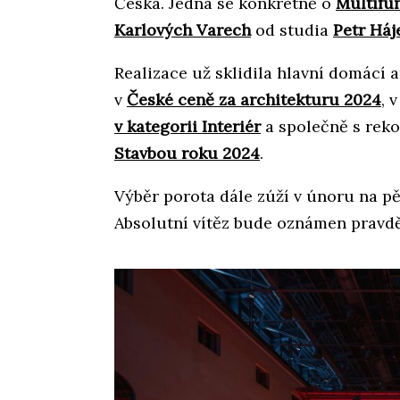
Česka. Jedná se konkrétně o
Multifun
Karlových Varech
od studia
Petr Háj
Realizace už sklidila hlavní domácí a
v
České ceně za architekturu 2024
, 
v kategorii Interiér
a společně s reko
Stavbou roku 2024
.
Výběr porota dále zúží v únoru na pět
Absolutní vítěz bude oznámen prav