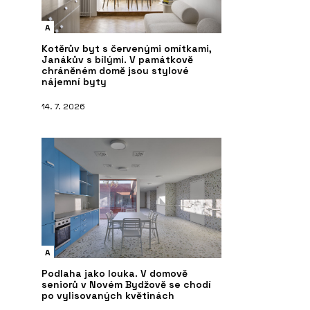
A
Kotěrův byt s červenými omítkami,
Janákův s bílými. V památkově
chráněném domě jsou stylové
nájemní byty
14. 7. 2026
A
Podlaha jako louka. V domově
seniorů v Novém Bydžově se chodí
po vylisovaných květinách