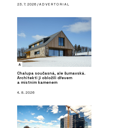
23. 7. 2026 /
ADVERTORIAL
A
Chalupa současná, ale šumavská.
Architekti ji obložili dřevem
a místním kamenem
4. 8. 2026