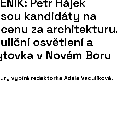
NÍK: Petr Hájek
 jsou kandidáty na
cenu za architekturu
uliční osvětlení a
ytovka v Novém Boru
tury vybírá redaktorka Adéla Vaculíková.