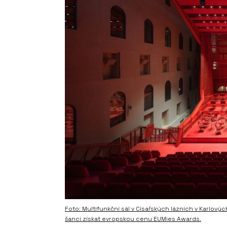
Foto: Multifunkční sál v Císařských lázních v Karlovýc
šanci získat evropskou cenu EUMies Awards.