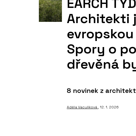
EARCH TÝDE
Architekti
evropskou 
Spory o po
dřevěná b
8 novinek z architek
Adéla Vaculíková
, 12. 1. 2026