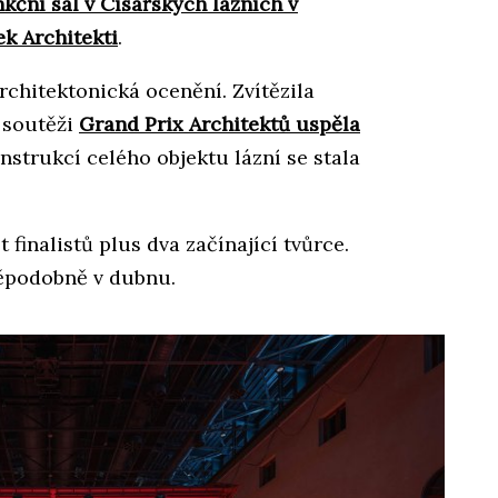
kční sál v Císařských lázních v
ek Architekti
.
rchitektonická ocenění. Zvítězila
v soutěži
Grand Prix Architektů uspěla
nstrukcí celého objektu lázní se stala
 finalistů plus dva začínající tvůrce.
děpodobně v dubnu.