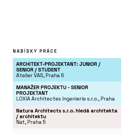
- Eko Modular
NABÍDKY PRÁCE
ARCHITEKT-PROJEKTANT: JUNIOR /
SENIOR / STUDENT
SLUŽBY
Atelier VAS, Praha 6
Dřevostavba k pronájmu vyminEK
Sleep & Buy - Eko Modular
MANAŽER PROJEKTU - SENIOR
PROJEKTANT
LOXIA Architectes Ingenierie s.r.o., Praha
Natura Architects s.r.o. hledá architekta
/ architektu
Nat, Praha 5