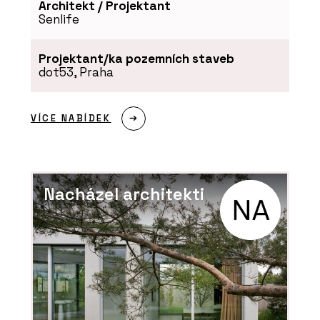
Architekt / Projektant
Senlife
PRODUKTY
Projektant/ka pozemních staveb
Prémiové dřevostavby ve spolupráci s
dot53, Praha
architektem - Eko Modular
VÍCE NABÍDEK
Nacházel architekti