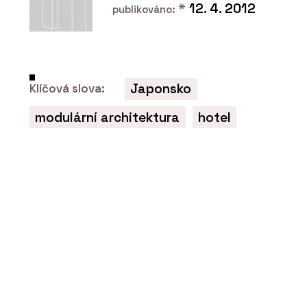
*
12. 4. 2012
publikováno:
Japonsko
Klíčová slova:
O FIRMĚ
modulární architektura
hotel
Eko Modular
PRODUKTY
Jednopatrové modulární dřevostavby