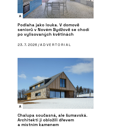
A
Podlaha jako louka. V domově
seniorů v Novém Bydžově se chodí
po vylisovaných květinách
23. 7. 2026 /
ADVERTORIAL
A
Chalupa současná, ale šumavská.
Architekti ji obložili dřevem
a místním kamenem