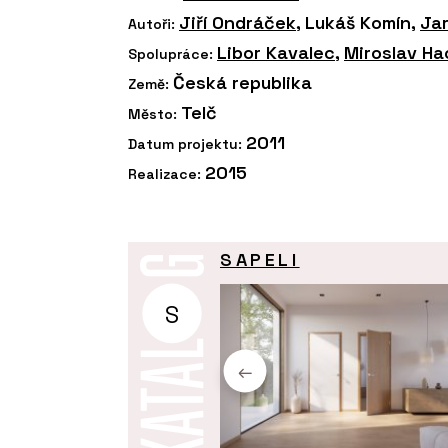
Jiří Ondráček
, Lukáš Komín,
Ja
Autoři:
Libor Kavalec
,
Miroslav Ha
Spolupráce:
Česká republika
Země:
Telč
Město:
2011
Datum projektu:
2015
Realizace:
SAPELI
S