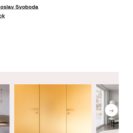
roslav Svoboda
ck