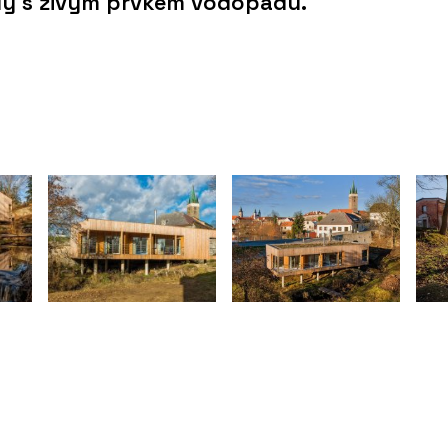
dy s živým prvkem vodopádu.