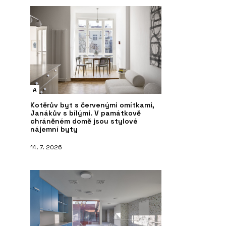
A
Kotěrův byt s červenými omítkami,
Janákův s bílými. V památkově
chráněném domě jsou stylové
nájemní byty
14. 7. 2026