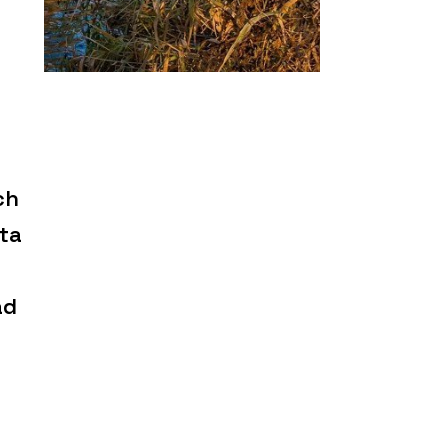
ch
ta
ad