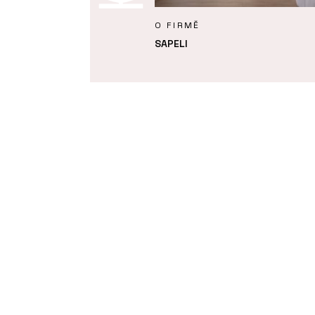
KTY
O FIRMĚ
é stěny - SAPELI
SAPELI