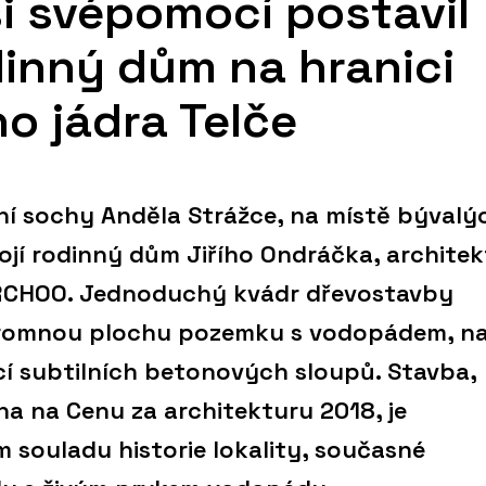
si svépomocí postavil
dinný dům na hranici
ho jádra Telče
í sochy Anděla Strážce, na místě bývalý
jí rodinný dům Jiřího Ondráčka, architek
ARCHOO. Jednoduchý kvádr dřevostavby
kromnou plochu pozemku s vodopádem, n
í subtilních betonových sloupů. Stavba,
a na Cenu za architekturu 2018, je
souladu historie lokality, současné