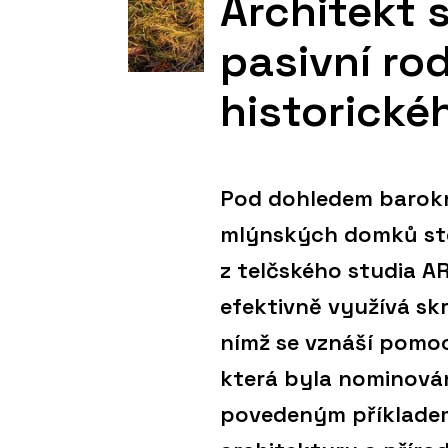
Architekt 
pasivní ro
historické
Pod dohledem barokn
mlýnských domků sto
z telčského studia 
efektivně využívá s
nímž se vznáší pomoc
která byla nominován
povedeným příkladem 