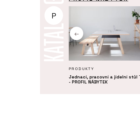
P
KTY
PRODUKTY
 postel - PROFIL NÁBYTEK
Jednací, pracovní a jídelní stůl
- PROFIL NÁBYTEK