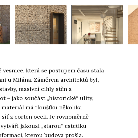
lé vesnice, která se postupem času stala
ni u Milána. Záměrem architektů byl,
tavby, masivní cihly stěn a
t – jako součást „historické“ ulity,
 materiál má tloušťku několika
 síť z corten oceli. Je rovnoměrně
vytváří jakousi „starou“ estetiku
nsformaci, kterou budova prošla.