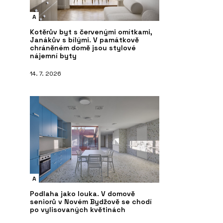
A
Kotěrův byt s červenými omítkami,
Janákův s bílými. V památkově
chráněném domě jsou stylové
nájemní byty
14. 7. 2026
A
Podlaha jako louka. V domově
seniorů v Novém Bydžově se chodí
po vylisovaných květinách