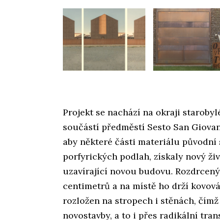
Projekt se nachází na okraji staroby
součástí předměstí Sesto San Giovan
aby některé části materiálu původní s
porfyrických podlah, získaly nový živo
uzavírající novou budovu. Rozdrcený
centimetrů a na místě ho drží kovová
rozložen na stropech i stěnách, čímž 
novostavby, a to i přes radikální tra