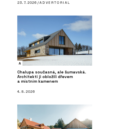
23. 7. 2026 /
ADVERTORIAL
A
Chalupa současná, ale šumavská.
Architekti ji obložili dřevem
a místním kamenem
4. 8. 2026