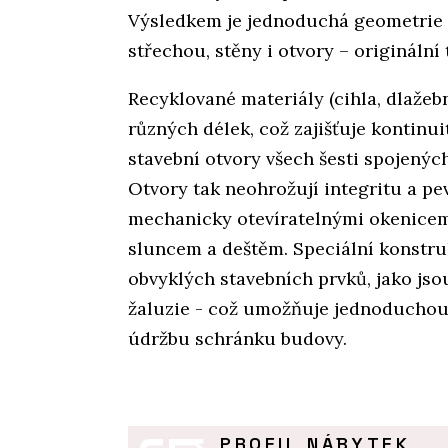
Výsledkem je jednoduchá geometrie 
střechou, stěny i otvory – originální
Recyklované materiály (cihla, dlažeb
různých délek, což zajišťuje kontinu
stavební otvory všech šesti spojený
Otvory tak neohrožují integritu a p
mechanicky otevíratelnými okenicemi
sluncem a deštěm. Speciální konstru
obvyklých stavebních prvků, jako jsou
žaluzie - což umožňuje jednoduchou 
údržbu schránku budovy.
PROFIL NÁBYTEK