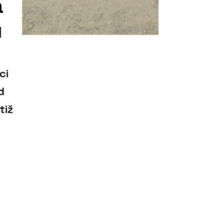
a
ů
ci
d
tiž