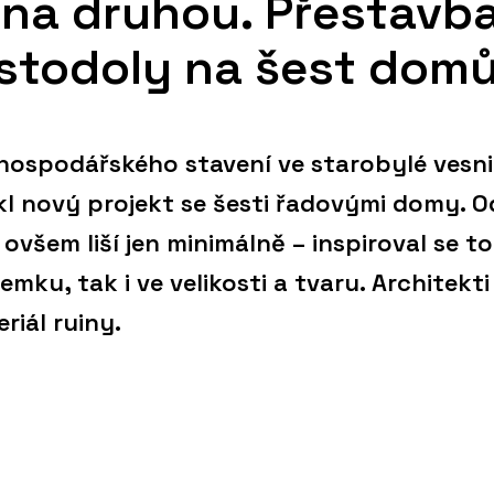
na druhou. Přestavb
 stodoly na šest dom
ospodářského stavení ve starobylé vesni
kl nový projekt se šesti řadovými domy. O
všem liší jen minimálně – inspiroval se to
mku, tak i ve velikosti a tvaru. Architekti
riál ruiny.