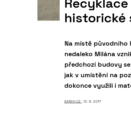
Recyklace 
historické
Na místě původního h
nedaleko Milána vzni
předchozí budovy se o
jak v umístění na poze
dokonce využili i mate
EARCH.CZ
, 12. 6. 2017