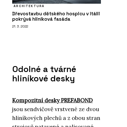
ARCHITEKTURA
Dřevostavbu dětského hospicu v Itálii
pokrývá hliníková fasáda
21. 3. 2022
Odolné a tvárné
hliníkové desky
Kompozitní desky PREFABOND
jsou sendvičově vrstvené ze dvou
hliníkových plechů a z obou stran
strojově natavené a nalisované