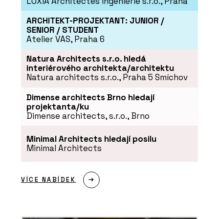
LOXIA Architectes Ingenierie s.r.o., Praha
Program Artlantis RT²
ARCHITEKT-PROJEKTANT: JUNIOR /
SENIOR / STUDENT
Atelier VAS, Praha 6
Natura Architects s.r.o. hledá
interiérového architekta/architektu
Natura architects s.r.o., Praha 5 Smíchov
Dimense architects Brno hledají
projektanta/ku
Dimense architects, s.r.o., Brno
ČLÁNKY
Výukový portál CEGRA Learn –
Minimal Architects hledají posilu
archicadovské know-how přímo od
zdroje
Minimal Architects
VÍCE NABÍDEK