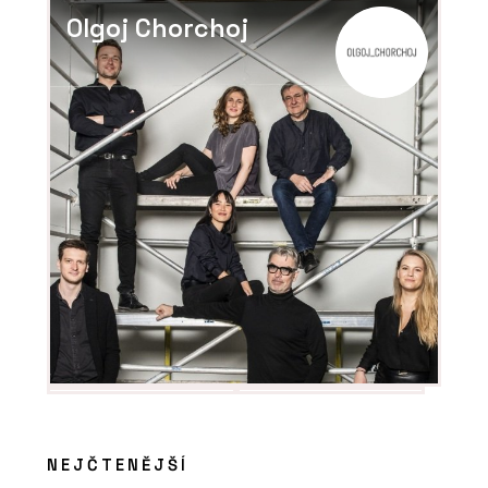
Olgoj Chorchoj
PRODUKTY
Aplikace Twinmotion - CEGRA
ČLÁNKY
Nová verze vizualizačního programu
Twinmotion přináší funkce a
vylepšení, která ocení architekti
NEJČTENĚJŠÍ