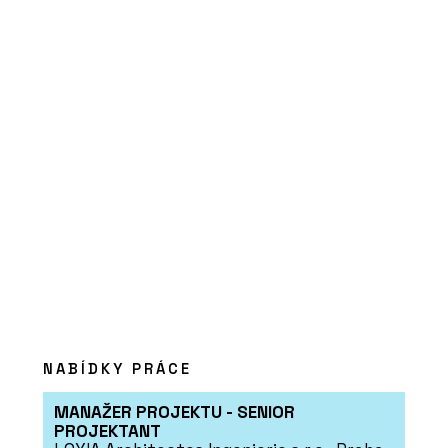
ČLÁNKY
Nový parkovací dům v Ostravě bude
mít hřiště na střeše a nabídne místa
pro auta, lidi i zeleň
NABÍDKY PRÁCE
MANAŽER PROJEKTU - SENIOR
PROJEKTANT
PRODUKTY