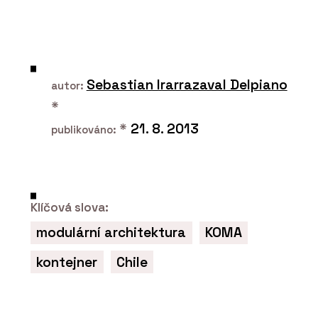
ČLÁNKY
ARCHICAD 29 – „bimování“ prakticky a
jednoduše
Sebastian Irarrazaval Delpiano
autor:
*
*
21. 8. 2013
publikováno:
Klíčová slova:
O FIRMĚ
modulární architektura
KOMA
Centrum pro podporu počítačové
grafiky ČR (CEGRA)
kontejner
Chile