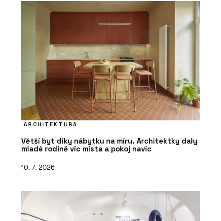
ČLÁNKY
Zvenku moderní a účelná
architektura, uvnitř kvalitní prostory
pro výuku a velkorysé atrium – novou
ARCHITEKTURA
budovu ekonomické fakulty v Ostravě
brzy zaplní studenti
Větší byt díky nábytku na míru. Architektky daly
mladé rodině víc místa a pokoj navíc
10. 7. 2026