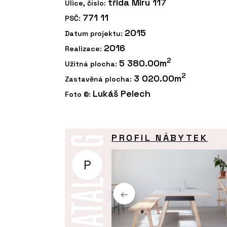
třída Míru 117
Ulice, číslo:
771 11
PSČ:
2015
Datum projektu:
2016
Realizace:
2
5 380.00m
Užitná plocha:
2
3 020.00m
Zastavěná plocha:
Lukáš Pelech
Foto ©:
PROFIL NÁBYTEK
P