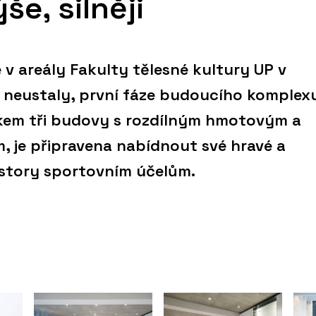
še, silněji
 v areály Fakulty tělesné kultury UP v
 neustaly, první fáze budoucího komplex
lkem tři budovy s rozdílným hmotovým a
, je připravena nabídnout své hravé a
ostory sportovním účelům.