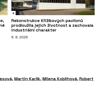
A
e,
Rekonstrukce Křižíkových pavilonů
sné
prodloužila jejich životnost a zachovala
industriální charakter
6. 8. 2026
nesová
,
Martin Karlík
,
Milena Koblihová
,
Robert