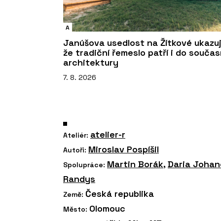
A
Janúšova usedlost na Žítkové ukazuj
že tradiční řemeslo patří i do souča
architektury
7. 8. 2026
atelier-r
Ateliér:
Miroslav Pospíšil
Autoři:
Martin Borák
,
Daria Joha
Spolupráce:
Randys
Česká republika
Země:
Olomouc
Město: