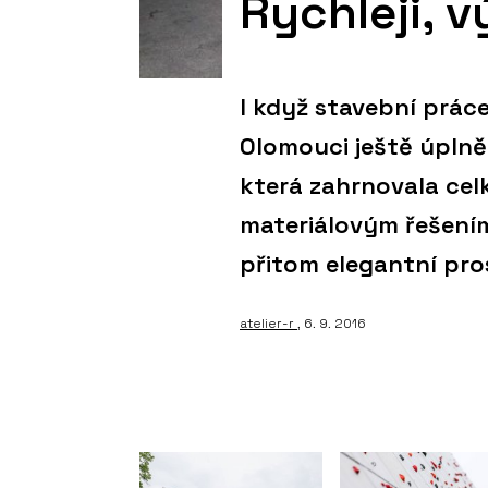
Rychleji, vý
I když stavební práce
Olomouci ještě úplně
která zahrnovala ce
materiálovým řešením
přitom elegantní pr
atelier-r
, 6. 9. 2016