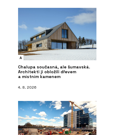
A
Chalupa současná, ale šumavská.
Architekti ji obložili dřevem
a místním kamenem
4. 8. 2026