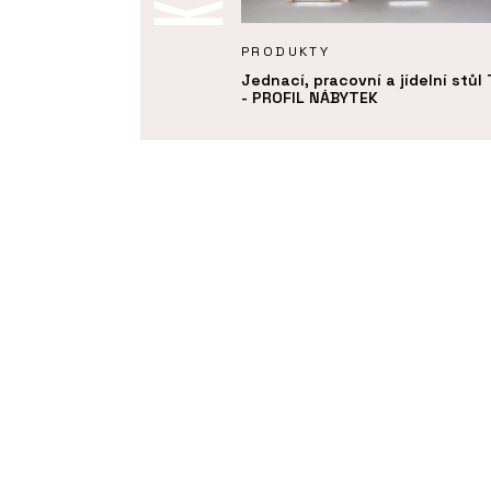
KTY
PRODUKTY
 postel - PROFIL NÁBYTEK
Jednací, pracovní a jídelní stůl
- PROFIL NÁBYTEK