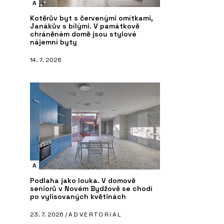
A
Kotěrův byt s červenými omítkami,
PRODUKTY
P
Janákův s bílými. V památkově
chráněném domě jsou stylové
elný stůl s
Skříň SETUP se žebříkem - PROFIL
La
nájemní byty
- PROFIL NÁBYTEK
NÁBYTEK
14. 7. 2026
A
Podlaha jako louka. V domově
seniorů v Novém Bydžově se chodí
po vylisovaných květinách
23. 7. 2026 /
ADVERTORIAL