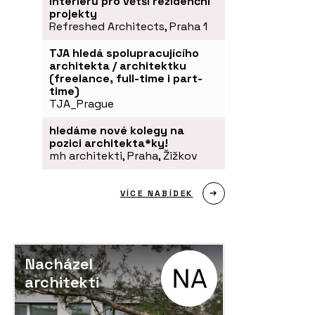
interiérů pro větší rezidenční
projekty
Refreshed Architects, Praha 1
TJA hledá spolupracujícího
architekta / architektku
(freelance, full-time i part-
time)
TJA_Prague
hledáme nové kolegy na
pozici architekta*ky!
mh architekti, Praha, Žižkov
VÍCE NABÍDEK
Nacházel
architekti