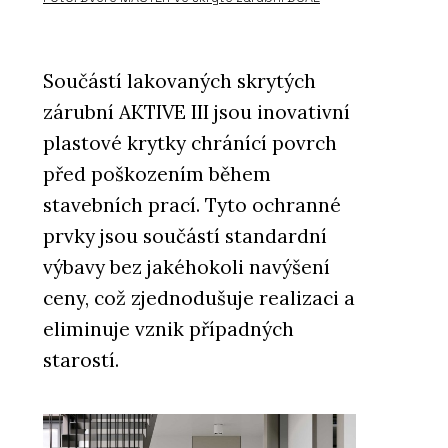
Součástí lakovaných skrytých
ČLÁNKY
zárubní AKTIVE III jsou inovativní
EFEKTA – obkladový systém
promyšlený do všech detailů
plastové krytky chránící povrch
před poškozením během
stavebních prací. Tyto ochranné
prvky jsou součástí standardní
výbavy bez jakéhokoli navýšení
ceny, což zjednodušuje realizaci a
eliminuje vznik případných
ČLÁNKY
starostí.
Moderní dům, na kterém není
potřeba nic měnit