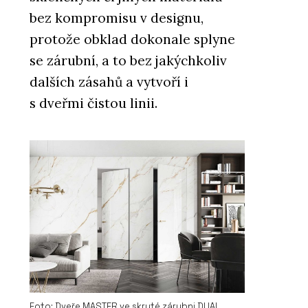
bez kompromisu v designu,
protože obklad dokonale splyne
ČLÁNKY
se zárubní, a to bez jakýchkoliv
Střešní nástavba inspirovaná
funkcionalismem
dalších zásahů a vytvoří i
s dveřmi čistou linii.
PRODUKTY
Dveře MASTER - JAP
Foto: Dveře MASTER ve skryté zárubni DUAL