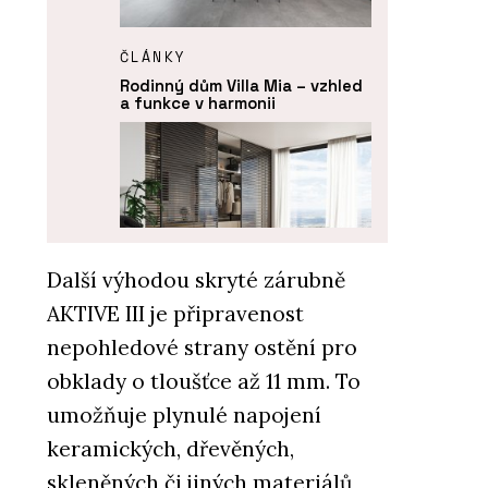
ČLÁNKY
Rodinný dům Villa Mia – vzhled
a funkce v harmonii
Další výhodou skryté zárubně
AKTIVE III je připravenost
PRODUKTY
nepohledové strany ostění pro
Dveře IDEA DOOR - JAP
obklady o tloušťce až
11 mm
. To
umožňuje plynulé napojení
keramických, dřevěných,
skleněných či jiných materiálů