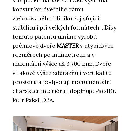
stropu. Firma JAP FUTURE vyvinula
nic měnit
konstrukci dveřního rámu
z eloxovaného hliníku zajišťující
stabilitu i při velkých formátech. „Díky
tomuto patentu umíme vyrobit
prémiové dveře
MASTER
v atypických
rozměrech po milimetrech a v
maximální výšce až
3 700 mm
. Dveře
v takové výšce zdůrazňují vertikalitu
prostoru a podporují monumentální
charakter interiéru“, doplňuje PaedDr.
Petr Paksi, DBA.