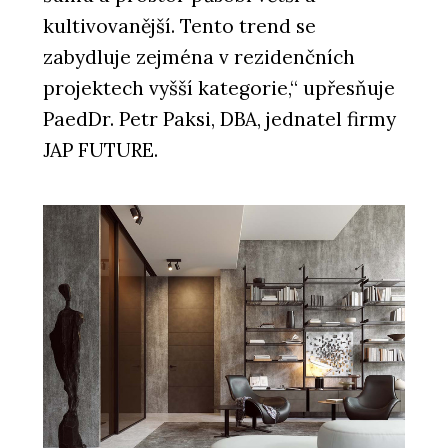
kultivovanější. Tento trend se
zabydluje zejména v rezidenčních
ČLÁNKY
projektech vyšší kategorie,“ upřesňuje
Střešní nástavba inspirovaná
funkcionalismem
PaedDr. Petr Paksi, DBA, jednatel firmy
JAP FUTURE.
PRODUKTY
Dveře MASTER - JAP