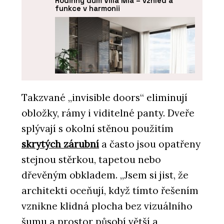
Rodinný dům Villa Mia – vzhled a
funkce v harmonii
Takzvané „invisible doors“ eliminují
obložky, rámy i viditelné panty. Dveře
PRODUKTY
splývají s okolní stěnou použitím
Dveře IDEA DOOR - JAP
skrytých zárubní
a často jsou opatřeny
stejnou stěrkou, tapetou nebo
dřevěným obkladem. „Jsem si jist, že
architekti oceňují, když tímto řešením
vznikne klidná plocha bez vizuálního
šumu a prostor působí větší a