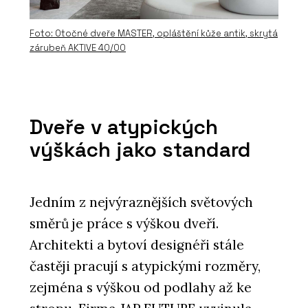
Foto: Otočné dveře MASTER, opláštění kůže antik, skrytá
zárubeň AKTIVE 40/00
ČLÁNKY
EFEKTA – obkladový systém
Dveře v atypických
promyšlený do všech detailů
výškách jako standard
Jedním z nejvýraznějších světových
směrů je práce s výškou dveří.
Architekti a bytoví designéři stále
častěji pracují s atypickými rozměry,
zejména s výškou od podlahy až ke
ČLÁNKY
Moderní dům, na kterém není potřeba