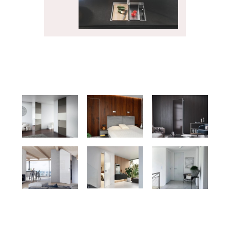
PRODUKTY
Nerezový dřez Box Pro -
Franke
PRODUKTY
Filtrační baterie Vital Tap
- Franke