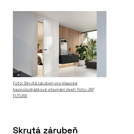
Foto: Skrytá zárubeň pro klasické
bezpolodrážkové otevírání dveří, foto: JAP
FUTURE
Skrytá zárubeň