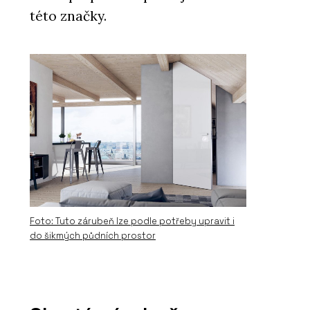
této značky.
Foto: Tuto zárubeň lze podle potřeby upravit i
do šikmých půdních prostor