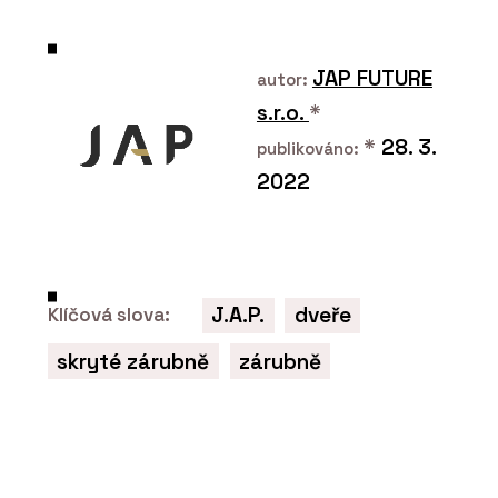
JAP FUTURE
autor:
PRODUKTY
s.r.o.
*
Indukční varná deska
*
28. 3.
publikováno:
Mythos 2Gether Icon
Steel s odsavačem par -
2022
Franke
J.A.P.
dveře
Klíčová slova:
skryté zárubně
zárubně
PRODUKTY
Filtrační baterie Mythos
Water Hub All in One -
Franke