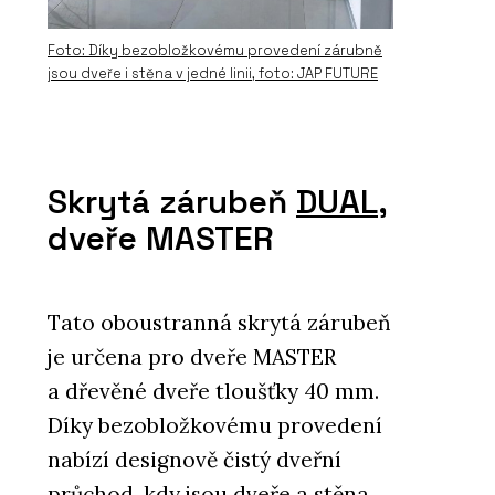
Foto: Díky bezobložkovému provedení zárubně
jsou dveře i stěna v jedné linii, foto: JAP FUTURE
Skrytá zárubeň
DUAL
,
dveře MASTER
Tato oboustranná skrytá zárubeň
je určena pro dveře MASTER
a dřevěné dveře tloušťky 40 mm.
Díky bezobložkovému provedení
nabízí designově čistý dveřní
průchod, kdy jsou dveře a stěna