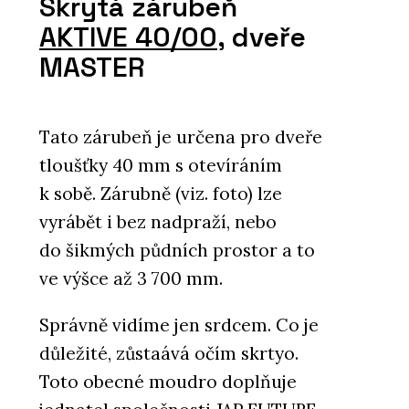
Skrytá zárubeň
AKTIVE 40/00
, dveře
MASTER
Tato zárubeň je určena pro dveře
tloušťky 40 mm s otevíráním
k sobě. Zárubně (viz. foto) lze
vyrábět i bez nadpraží, nebo
do šikmých půdních prostor a to
ve výšce až 3 700 mm.
Správně vidíme jen srdcem. Co je
důležité, zůstaává očím skrtyo.
Toto obecné moudro doplňuje