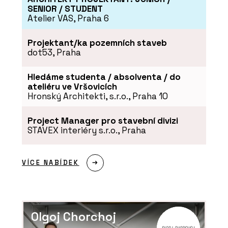
SENIOR / STUDENT
Atelier VAS, Praha 6
Projektant/ka pozemních staveb
dot53, Praha
O FIRMĚ
Hledáme studenta / absolventa / do
Franke
ateliéru ve Vršovicích
Hronský Architekti, s.r.o., Praha 10
Project Manager pro stavební divizi
STAVEX interiéry s.r.o., Praha
VÍCE NABÍDEK
PRODUKTY
Komínový odsavač par
Maris Modular - Franke
Olgoj Chorchoj