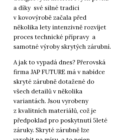
a díky své silné tradici
v kovovýrobě začala před
několika lety intenzivně rozvíjet
proces technické přípravy a
samotné výroby skrytých zárubní.
A jak to vypadá dnes? Přerovská
firma JAP FUTURE má v nabídce
skryté zárubně dotažené do
všech detailů v několika
variantách. Jsou vyrobeny
z kvalitních materiálů, což je
předpoklad pro poskytnutí 5leté
záruky. Skryté zárubně lze
vyrobit na míru, a to nejen