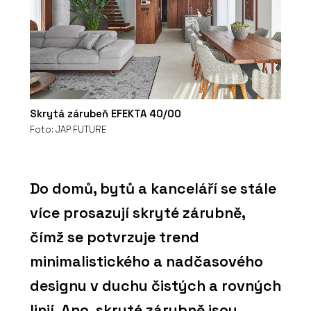
Skrytá zárubeň EFEKTA 40/00
Foto: JAP FUTURE
Do domů, bytů a kanceláří se stále
více prosazují skryté zárubně,
čímž se potvrzuje trend
minimalistického a nadčasového
designu v duchu čistých a rovných
linií. Ano, skryté zárubně jsou