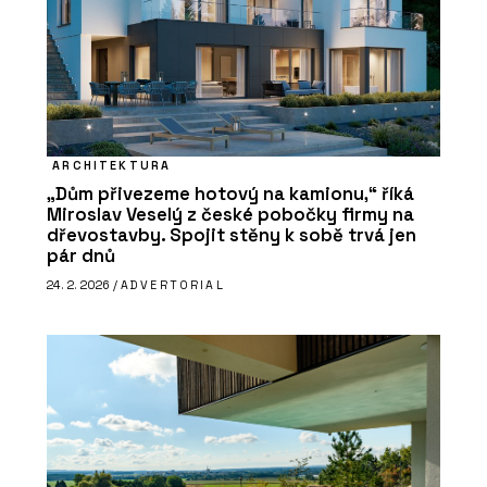
ARCHITEKTURA
„Dům přivezeme hotový na kamionu,“ říká
Miroslav Veselý z české pobočky firmy na
dřevostavby. Spojit stěny k sobě trvá jen
pár dnů
24. 2. 2026 /
ADVERTORIAL