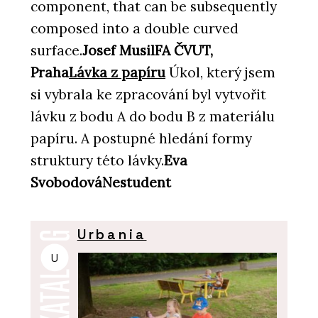
component, that can be subsequently
composed into a double curved
surface.
Josef MusilFA ČVUT,
Praha
Lávka z papíru
Úkol, který jsem
si vybrala ke zpracování byl vytvořit
lávku z bodu A do bodu B z materiálu
papíru. A postupné hledání formy
struktury této lávky.
Eva
SvobodováNestudent
Urbania
U