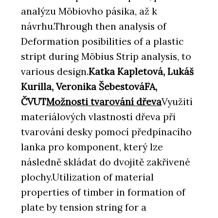
analýzu Möbiovho pásika, až k
návrhu.Through then analysis of
Deformation posibilities of a plastic
stript during Möbius Strip analysis, to
various design.
Katka Kapletová, Lukáš
Kurilla, Veronika ŠebestováFA,
ČVUT
Možnosti tvarování dřeva
Využití
materiálových vlastností dřeva při
tvarování desky pomocí předpínacího
lanka pro komponent, který lze
následně skládat do dvojitě zakřivené
plochy.Utilization of material
properties of timber in formation of
plate by tension string for a