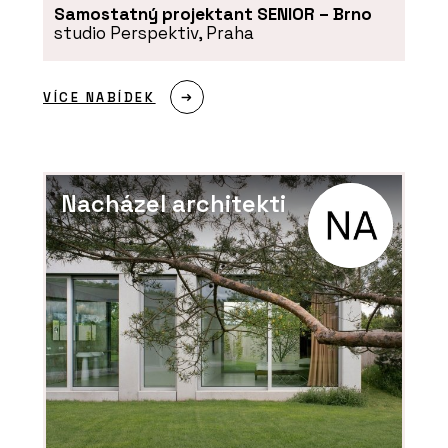
Lavička Spirit - Urbania
Samostatný projektant SENIOR – Brno
studio Perspektiv, Praha
VÍCE NABÍDEK
Nacházel architekti
PRODUKTY
Lavička Lany - Urbania