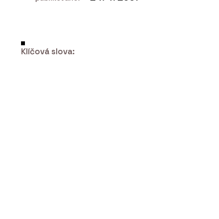
PRODUKTY
Koš Tubo - Urbania
Klíčová slova:
ČLÁNKY
“Levná řešení jsou ta nejdražší,” říká
Petr Starý z firmy Urbania. Navrhují
lavičky a koše, které dlouho vydrží