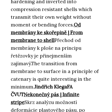
hardening and inverted into
compression resistant shells which
transmit their own weight without
moment or bending forces.
Od
membrány ke skořepině | From
membrane to shell
Přechod od
membrány k ploše na principu
řetězovky je přinejmenším
zajímavý.The transition from
membrane to surface in a principle of
catenary is quite interesting in the
minimum.
Jindřich KlegaFA
ČVUT
Nekonečný pás | Infinite
stripe
Skrz analýzu možností
deformácie plastového pásu, po