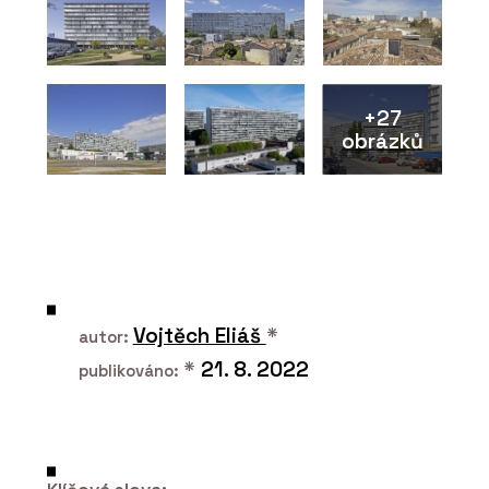
+27
obrázků
SLUŽBY
Dřevostavba ke komerčnímu využití -
VESPER HOMES
Vojtěch Eliáš
*
autor:
*
21. 8. 2022
publikováno: