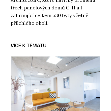
třech panelových domů G, H a I
zahrnující celkem 530 byty včetně
přilehlého okolí.
VÍCE K TÉMATU