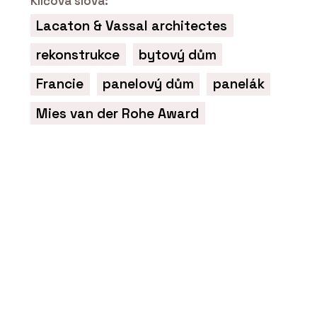
Klíčová slova:
Lacaton & Vassal architectes
ČLÁNKY
Domov splněných snů. Hotový byl za
rekonstrukce
bytový dům
dva měsíce
Francie
panelový dům
panelák
Mies van der Rohe Award
SLUŽBY
Dřevostavba v severském stylu -
VESPER HOMES