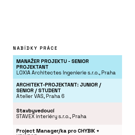
SLUŽBY
NABÍDKY PRÁCE
Moderní dřevostavba - VESPER HOMES
MANAŽER PROJEKTU - SENIOR
PROJEKTANT
LOXIA Architectes Ingenierie s.r.o., Praha
ARCHITEKT-PROJEKTANT: JUNIOR /
SENIOR / STUDENT
Atelier VAS, Praha 6
Stavbyvedoucí
STAVEX interiéry s.r.o., Praha
SLUŽBY
Dřevostavba bez příček - VESPER
Project Manager/ka pro CHYBIK +
HOMES