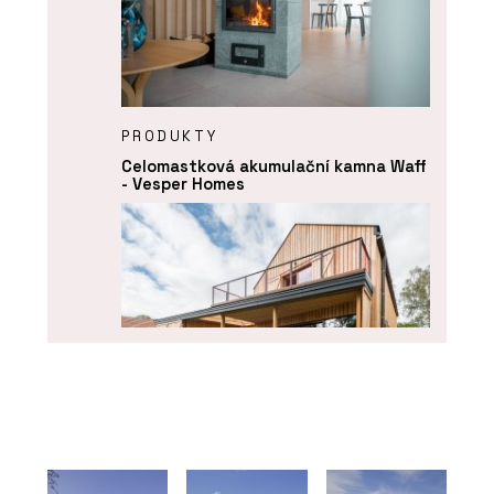
PRODUKTY
Celomastková akumulační kamna Waff
- Vesper Homes
ČLÁNKY
Bydlení, co léčí tělo i duši