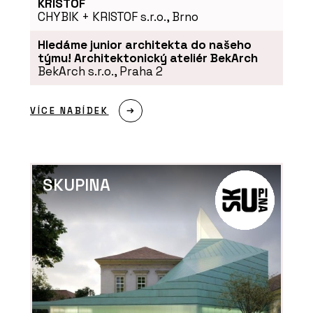
KRISTOF
CHYBIK + KRISTOF s.r.o., Brno
Hledáme junior architekta do našeho
týmu! Architektonický ateliér BekArch
BekArch s.r.o., Praha 2
VÍCE NABÍDEK
SLUŽBY
Hybridní dřevostavba – VESPER
SKUPINA
HOMES