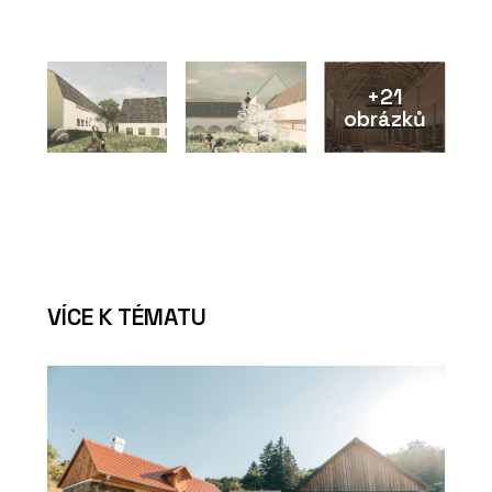
+21
obrázků
VÍCE K TÉMATU