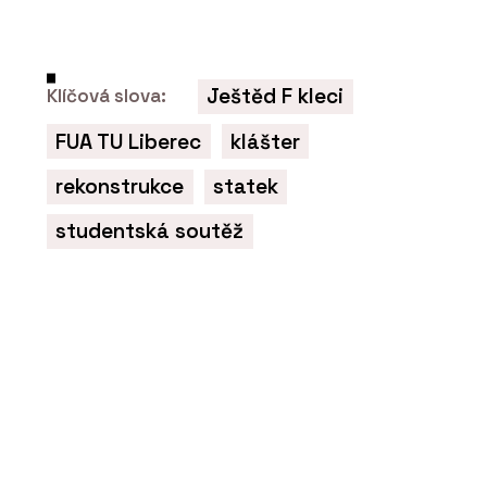
ČLÁNKY
Návštěvnické centrum pivovaru
Bernard zve na pivo i kvalitní interiér
Ještěd F kleci
Klíčová slova:
FUA TU Liberec
klášter
rekonstrukce
statek
studentská soutěž