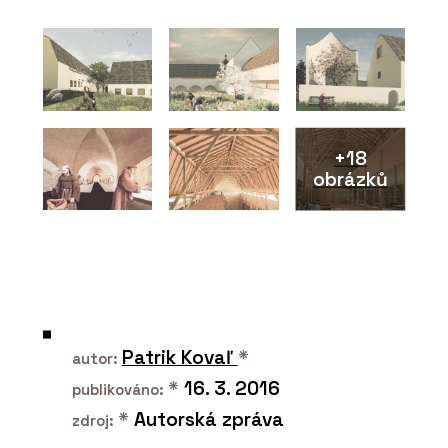
+18
obrázků
PRODUKTY
Dubové podlahy - OAKCENT
Patrik Kovaľ
*
autor:
*
16. 3. 2016
publikováno:
*
Autorská zpráva
zdroj: