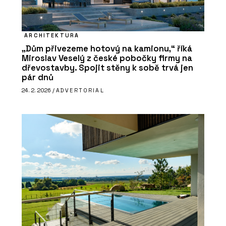
ARCHITEKTURA
„Dům přivezeme hotový na kamionu,“ říká
Miroslav Veselý z české pobočky firmy na
dřevostavby. Spojit stěny k sobě trvá jen
pár dnů
24. 2. 2026 /
ADVERTORIAL