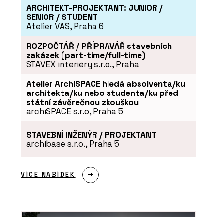
ARCHITEKT-PROJEKTANT: JUNIOR /
SENIOR / STUDENT
SLUŽBY
Atelier VAS, Praha 6
Výstava materiálů WISE HABIT -
ROZPOČTÁŘ / PŘÍPRAVÁŘ stavebních
ARCHITECT@WORK
zakázek (part-time/full-time)
STAVEX interiéry s.r.o., Praha
Atelier ArchiSPACE hledá absolventa/ku
architekta/ku nebo studenta/ku před
státní závěrečnou zkouškou
archiSPACE s.r.o, Praha 5
STAVEBNÍ INŽENÝR / PROJEKTANT
archibase s.r.o., Praha 5
SLUŽBY
Akademie - ARCHITECT@WORK
VÍCE NABÍDEK