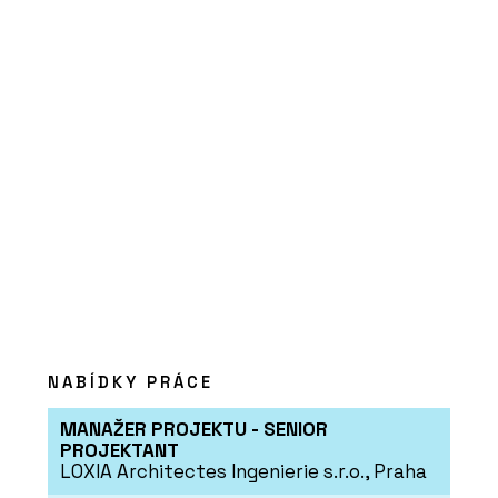
SLUŽBY
Fotografická výstava Project Wall –
ARCHITECT@WORK
NABÍDKY PRÁCE
MANAŽER PROJEKTU - SENIOR
PROJEKTANT
LOXIA Architectes Ingenierie s.r.o., Praha