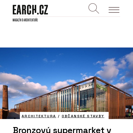
ARCHITEKTURA
/
OBČANSKÉ STAVBY
Bronzový supermarket v