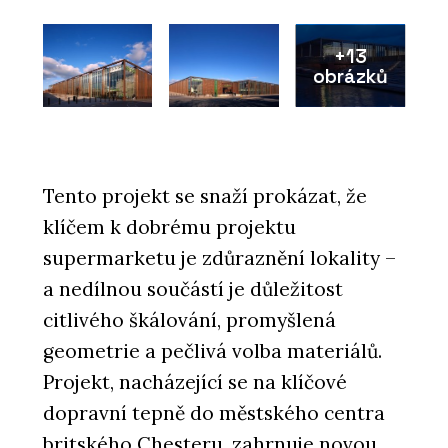
+13
obrázků
Tento projekt se snaží prokázat, že
klíčem k dobrému projektu
supermarketu je zdůraznění lokality –
a nedílnou součástí je důležitost
citlivého škálování, promyšlená
geometrie a pečlivá volba materiálů.
Projekt, nacházející se na klíčové
dopravní tepně do městského centra
britského Chesteru, zahrnuje novou