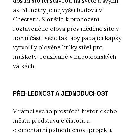
dosud stojící stavbou na světě a svými
asi 51 metry je nejvyšší budovu v
Chesteru. Sloužila k prohození
roztaveného olova přes měděné síto v
horní části věže tak, aby padající kapky
vytvořily olověné kulky střel pro
muškety, používané v napoleonských
válkách.
PŘEHLEDNOST A JEDNODUCHOST
V rámci svého prostředí historického
města představuje čistota a
elementární jednoduchost projektu