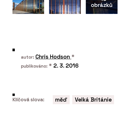
obrázků
ČLÁNKY
ARCHITECT@WORK poprvé v Česku: Je
to úplně jiný veletrh architektury a
designu, říká jeho organizátorka
Chris Hodson
*
autor:
*
2. 3. 2016
publikováno:
měď
Velká Británie
Klíčová slova:
ČLÁNKY
ARCHITECT@WORK se blíží. Veletrh v
Praze nabídne inovace, rovné
podmínky a setkání odborníků