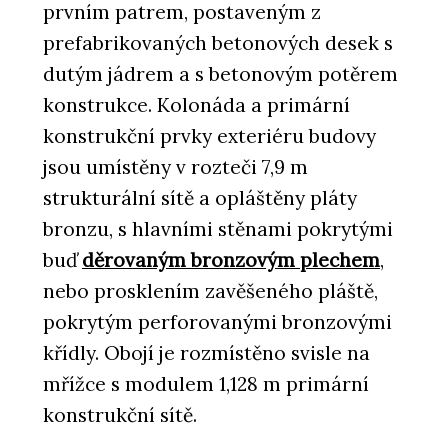
prvním patrem, postaveným z
prefabrikovaných betonových desek s
dutým jádrem a s betonovým potěrem
konstrukce. Kolonáda a primární
konstrukční prvky exteriéru budovy
jsou umístěny v rozteči 7,9 m
strukturální sítě a opláštěny pláty
bronzu, s hlavními stěnami pokrytými
buď
děrovaným bronzovým plechem
,
nebo prosklením zavěšeného pláště,
pokrytým perforovanými bronzovými
křídly. Obojí je rozmístěno svisle na
mřížce s modulem 1,128 m primární
konstrukční sítě.