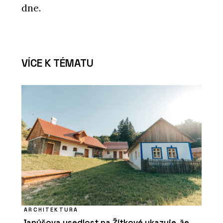
dne.
VÍCE K TÉMATU
ARCHITEKTURA
Janúšova usedlost na Žítkové ukazuje, že