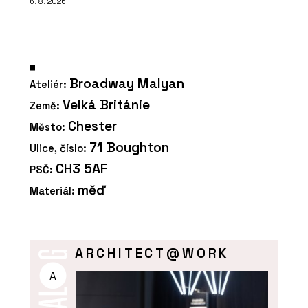
6. 8. 2026
Broadway Malyan
Ateliér:
Velká Británie
Země:
Chester
Město:
71 Boughton
Ulice, číslo:
CH3 5AF
PSČ:
měď
Materiál:
ARCHITECT@WORK
A