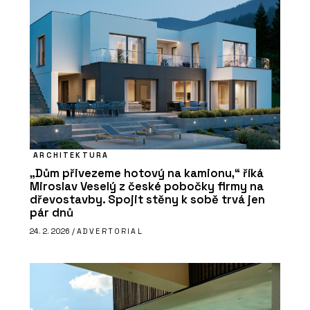
ARCHITEKTURA
„Dům přivezeme hotový na kamionu,“ říká
Miroslav Veselý z české pobočky firmy na
dřevostavby. Spojit stěny k sobě trvá jen
pár dnů
24. 2. 2026 /
ADVERTORIAL