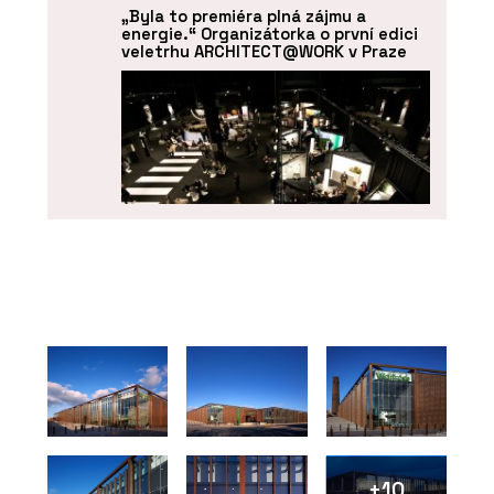
„Byla to premiéra plná zájmu a
energie.“ Organizátorka o první edici
veletrhu ARCHITECT@WORK v Praze
O FIRMĚ
ARCHITECT@WORK
+10