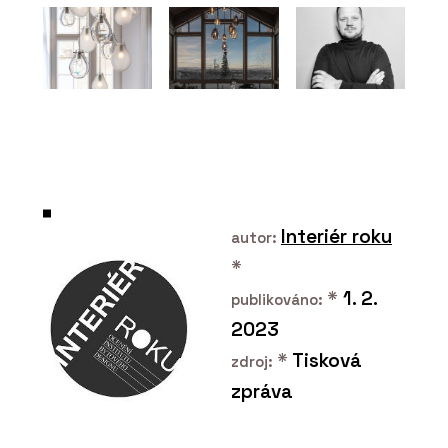
O FIRMĚ
REHAU Česká republika
Interiér roku
autor:
*
*
1. 2.
publikováno:
PRODUKTY
2023
Systém odhlučnění
domovní kanalizace
*
Tisková
RAUPIANO PLUS - REHAU
zdroj:
zpráva