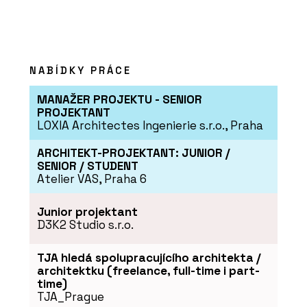
ČLÁNKY
NABÍDKY PRÁCE
Představa studeného
kláštera už neplatí
MANAŽER PROJEKTU - SENIOR
PROJEKTANT
LOXIA Architectes Ingenierie s.r.o., Praha
ARCHITEKT-PROJEKTANT: JUNIOR /
SENIOR / STUDENT
Atelier VAS, Praha 6
Junior projektant
PRODUKTY
D3K2 Studio s.r.o.
Systém pro instalaci
teplé a studené pitné
vody RAUTITAN - REHAU
TJA hledá spolupracujícího architekta /
architektku (freelance, full-time i part-
time)
TJA_Prague