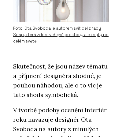
Foto: Ota Svoboda je autorem svítidel z řady
Soap, která zdobí veřejné prostory, ale i byty po
celém světě
Skutečnost, že jsou název tématu
a příjmení designéra shodné, je
pouhou náhodou, ale o to víc je
tato shoda symbolická.
V tvorbě podoby ocenění Interiér
roku navazuje designér Ota
Svoboda na autory z minulých