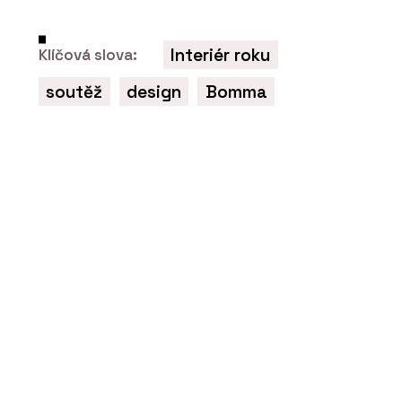
Interiér roku
Klíčová slova:
ČLÁNKY
soutěž
design
Bomma
Vícepodlažní dřevostavba
TIMBER PRAHA s
podlahovým vytápěním
REHAU
PRODUKTY
Potrubní systémy - REHAU