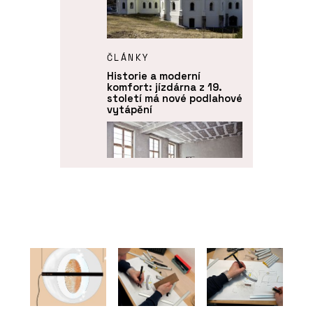
ČLÁNKY
Historie a moderní
komfort: jízdárna z 19.
století má nové podlahové
vytápění
PRODUKTY
Vytápění a chlazení -
REHAU