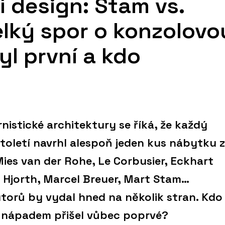
 design: Stam vs.
elký spor o konzolovo
byl první a kdo
istické architektury se říká, že každý
století navrhl alespoň jeden kus nábytku z
es van der Rohe, Le Corbusier, Eckhart
r Hjorth, Marcel Breuer, Mart Stam…
orů by vydal hned na několik stran. Kdo
m nápadem přišel vůbec poprvé?