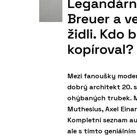
Legandární
Breuer a v
židli. Kdo 
kopíroval?
Mezi fanoušky modern
dobrý architekt 20. 
ohýbaných trubek. Mi
Muthesius, Axel Eina
Kompletní seznam aut
ale s tímto geniální