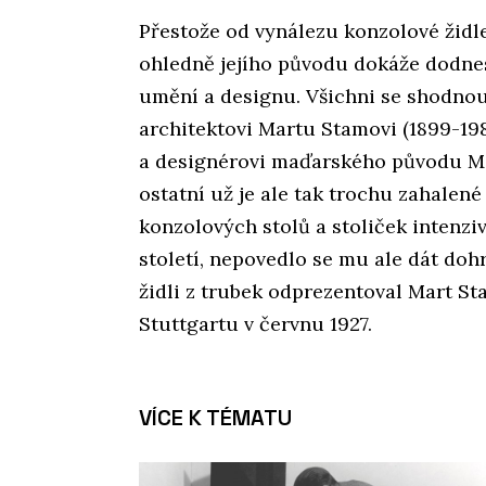
Přestože od vynálezu konzolové židl
ohledně jejího původu dokáže dodne
umění a designu. Všichni se shodn
architektovi Martu Stamovi (1899-1
a designérovi maďarského původu Mar
ostatní už je ale tak trochu zahalen
konzolových stolů a stoliček intenzi
století, nepovedlo se mu ale dát do
židli z trubek odprezentoval Mart St
Stuttgartu v červnu 1927.
VÍCE K TÉMATU