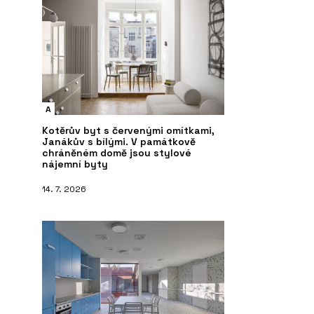
A
Kotěrův byt s červenými omítkami,
Janákův s bílými. V památkově
chráněném domě jsou stylové
nájemní byty
14. 7. 2026