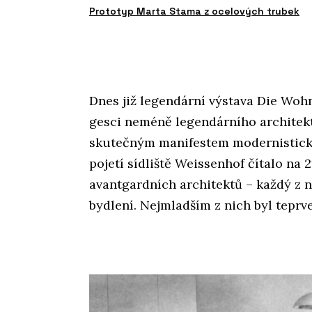
Prototyp Marta Stama z ocelových trubek
Dnes již legendární výstava Die Woh
gesci neméně legendárního architekt
skutečným manifestem modernistické
pojetí sídliště Weissenhof čítalo na 
avantgardních architektů – každý z 
bydlení. Nejmladším z nich byl tepr