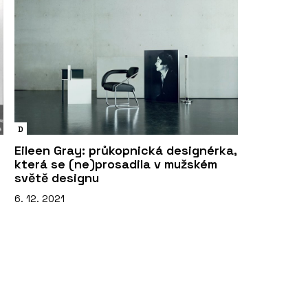
D
Eileen Gray: průkopnická designérka,
která se (ne)prosadila v mužském
světě designu
6. 12. 2021