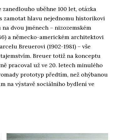
e zanedlouho uběhne 100 let, otázka
s zamotat hlavu nejednomu historikovi
ou na dvou jménech – nizozemském
986) a německo-americkém architektovi
celu Breuerovi (1902-1981) – vše
é tajemstvím. Breuer totiž na konceptu
vně pracoval už ve 20. letech minulého
hromady prototyp předtím, než ohýbanou
am na výstavě sociálního bydlení ve