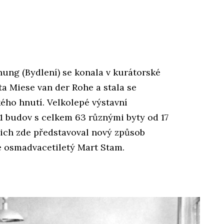
nung (Bydlení) se konala v kurátorské
a Miese van der Rohe a stala se
ho hnutí. Velkolepé výstavní
21 budov s celkem 63 různými byty od 17
nich zde představoval nový způsob
ve osmadvacetiletý Mart Stam.