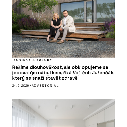
NOVINKY A NÁZORY
Řešíme dlouhověkost, ale obklopujeme se
jedovatým nábytkem, říká Vojtěch Juřenčák,
který se snaží stavět zdravě
24. 6. 2026 /
ADVERTORIAL