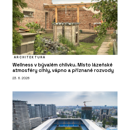
ARCHITEKTURA
Wellness v bývalém chlívku. Místo lázeňské
atmosféry cihly, vápno a přiznané rozvody
23. 6. 2026