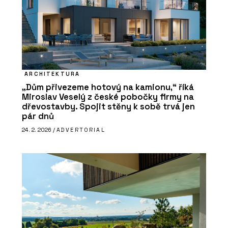
ARCHITEKTURA
„Dům přivezeme hotový na kamionu,“ říká
Miroslav Veselý z české pobočky firmy na
dřevostavby. Spojit stěny k sobě trvá jen
pár dnů
24. 2. 2026 /
ADVERTORIAL