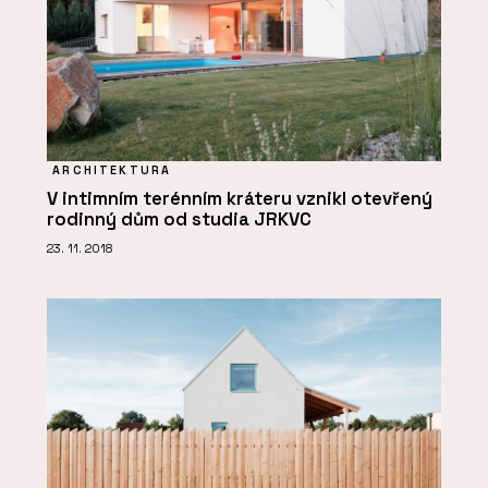
ARCHITEKTURA
V intimním terénním kráteru vznikl otevřený
rodinný dům od studia JRKVC
23. 11. 2018