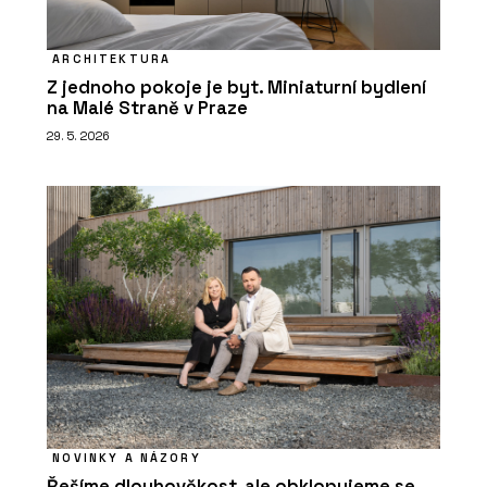
ARCHITEKTURA
Z jednoho pokoje je byt. Miniaturní bydlení
na Malé Straně v Praze
29. 5. 2026
NOVINKY A NÁZORY
Řešíme dlouhověkost, ale obklopujeme se