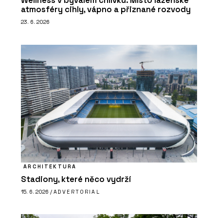
Wellness v bývalém chlívku. Místo lázeňské
atmosféry cihly, vápno a přiznané rozvody
23. 6. 2026
ARCHITEKTURA
Stadiony, které něco vydrží
15. 6. 2026 /
ADVERTORIAL