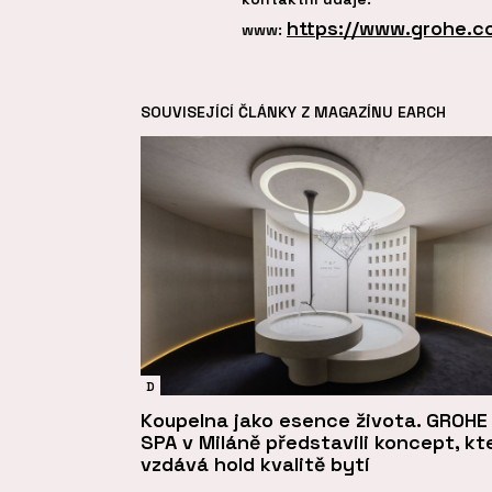
https://www.grohe.c
www:
SOUVISEJÍCÍ ČLÁNKY Z MAGAZÍNU EARCH
D
Koupelna jako esence života. GROHE
SPA v Miláně představili koncept, kt
vzdává hold kvalitě bytí