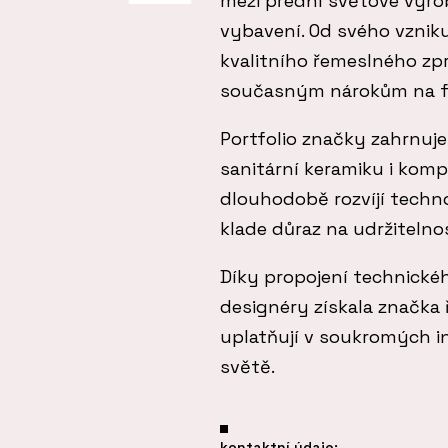
mezi přední světové výro
vybavení. Od svého vzniku
kvalitního řemeslného zp
současným nárokům na fu
Portfolio značky zahrnuj
sanitární keramiku i kom
dlouhodobě rozvíjí techn
klade důraz na udržiteln
Díky propojení technické
designéry získala značka 
uplatňují v soukromých in
světě.
kontaktní údaje: