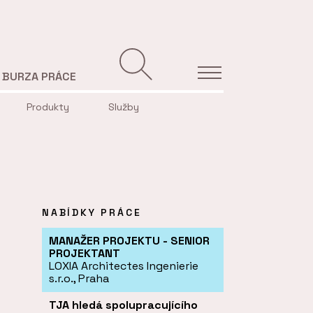
BURZA PRÁCE
Produkty
Služby
NABÍDKY PRÁCE
MANAŽER PROJEKTU - SENIOR
PROJEKTANT
LOXIA Architectes Ingenierie
s.r.o., Praha
TJA hledá spolupracujícího