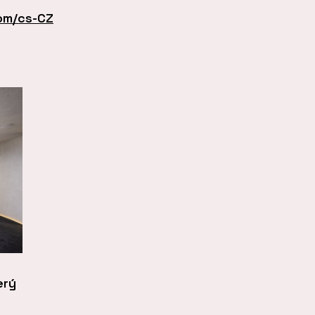
om/cs-CZ
erý