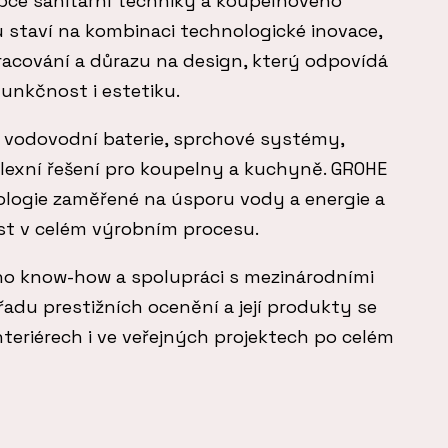
bce sanitární techniky a koupelnového
 staví na kombinaci technologické inovace,
racování a důrazu na design, který odpovídá
nkčnost i estetiku.
e vodovodní baterie, sprchové systémy,
plexní řešení pro koupelny a kuchyně. GROHE
ologie zaměřené na úsporu vody a energie a
ost v celém výrobním procesu.
ho know-how a spolupráci s mezinárodními
řadu prestižních ocenění a její produkty se
teriérech i ve veřejných projektech po celém