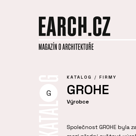
KATALOG
FIRMY
GROHE
G
Výrobce
Společnost GROHE byla za