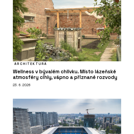
ARCHITEKTURA
Wellness v bývalém chlívku. Místo lázeňské
atmosféry cihly, vápno a přiznané rozvody
23. 6. 2026