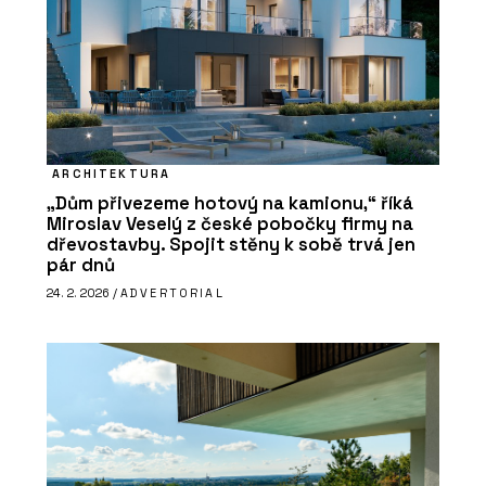
ARCHITEKTURA
„Dům přivezeme hotový na kamionu,“ říká
Miroslav Veselý z české pobočky firmy na
dřevostavby. Spojit stěny k sobě trvá jen
pár dnů
24. 2. 2026 /
ADVERTORIAL