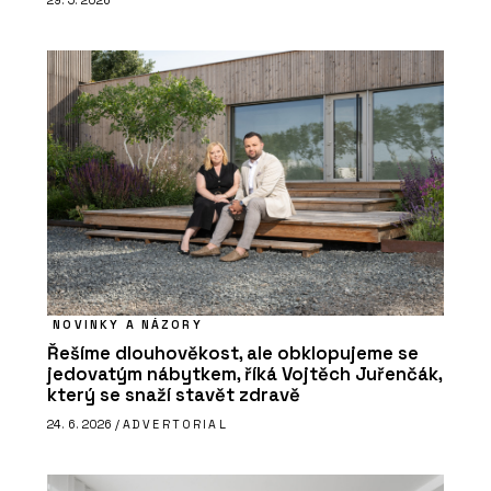
NOVINKY A NÁZORY
Řešíme dlouhověkost, ale obklopujeme se
jedovatým nábytkem, říká Vojtěch Juřenčák,
který se snaží stavět zdravě
24. 6. 2026 /
ADVERTORIAL