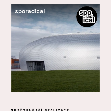
sporadical
NEJČTENĚJŠÍ REALIZACE