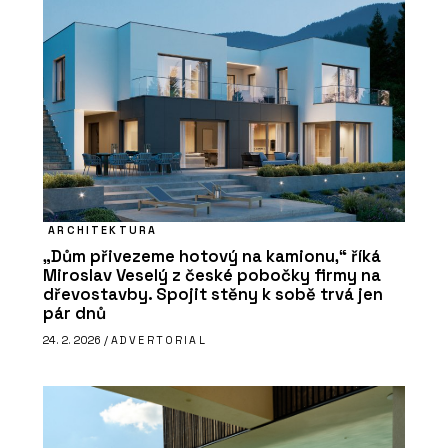
ARCHITEKTURA
„Dům přivezeme hotový na kamionu,“ říká
Miroslav Veselý z české pobočky firmy na
dřevostavby. Spojit stěny k sobě trvá jen
pár dnů
24. 2. 2026 /
ADVERTORIAL