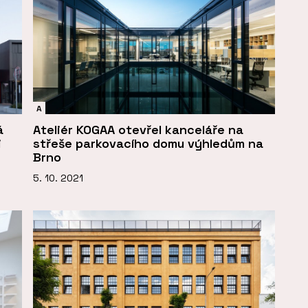
A
á
Ateliér KOGAA otevřel kanceláře na
i
střeše parkovacího domu výhledům na
Brno
5. 10. 2021