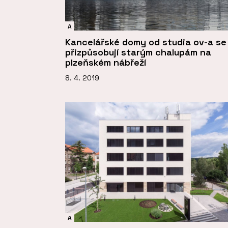
A
Kancelářské domy od studia ov-a se
přizpůsobují starým chalupám na
plzeňském nábřeží
8. 4. 2019
A