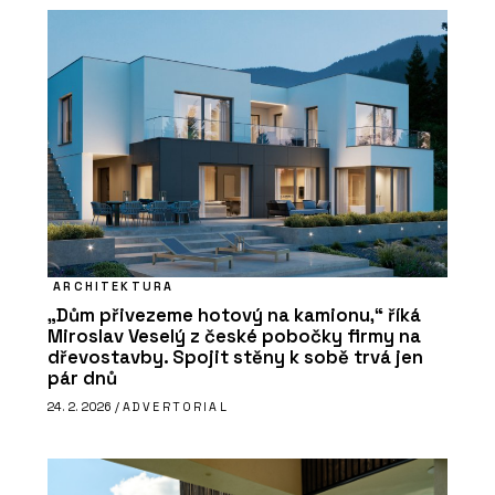
ARCHITEKTURA
„Dům přivezeme hotový na kamionu,“ říká
Miroslav Veselý z české pobočky firmy na
dřevostavby. Spojit stěny k sobě trvá jen
pár dnů
24. 2. 2026 /
ADVERTORIAL