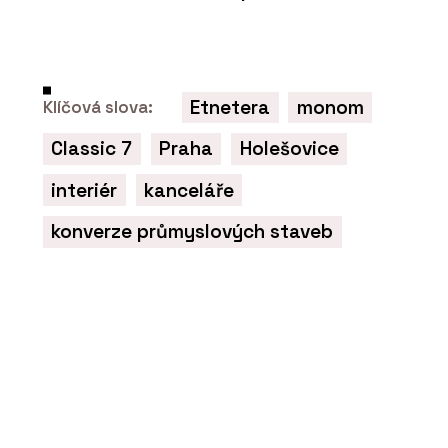
Etnetera
monom
Klíčová slova:
Classic 7
Praha
Holešovice
interiér
kanceláře
konverze průmyslových staveb