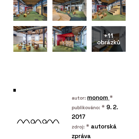
+11
obrázků
PRODUKTY
ECLISSE Syntesis Areo – ECLISSE
monom
*
autor:
*
9. 2.
publikováno:
2017
*
autorská
zdroj:
zpráva