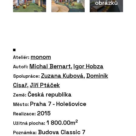
obrázků
monom
Ateliér:
Michal Bernart
,
Igor Hobza
Autoři:
Zuzana Kubová
,
Dominik
Spolupráce:
Císař
,
Jiří Ptáček
Česká republika
Země:
Praha 7 - Holešovice
Město:
2015
Realizace:
2
1 800.00m
Užitná plocha:
Budova Classic 7
Poznámka: