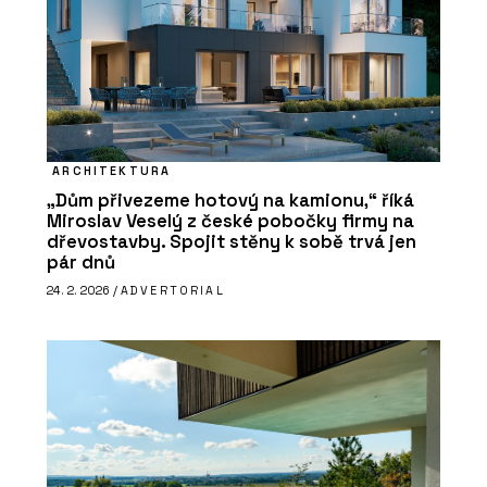
ARCHITEKTURA
„Dům přivezeme hotový na kamionu,“ říká
Miroslav Veselý z české pobočky firmy na
dřevostavby. Spojit stěny k sobě trvá jen
pár dnů
24. 2. 2026 /
ADVERTORIAL