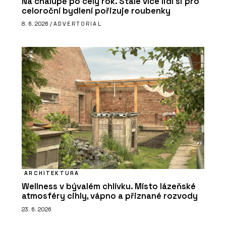
Na chalupě po celý rok. Stále více lidí si pro
celoroční bydlení pořizuje roubenky
8. 6. 2026 /
ADVERTORIAL
ARCHITEKTURA
Wellness v bývalém chlívku. Místo lázeňské
atmosféry cihly, vápno a přiznané rozvody
23. 6. 2026