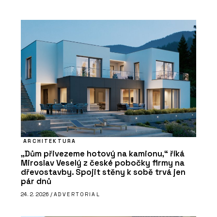
ARCHITEKTURA
„Dům přivezeme hotový na kamionu,“ říká
Miroslav Veselý z české pobočky firmy na
dřevostavby. Spojit stěny k sobě trvá jen
pár dnů
24. 2. 2026 /
ADVERTORIAL