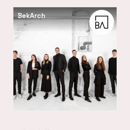
BekArch