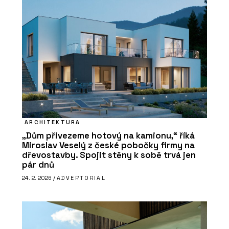
ARCHITEKTURA
„Dům přivezeme hotový na kamionu,“ říká
Miroslav Veselý z české pobočky firmy na
dřevostavby. Spojit stěny k sobě trvá jen
pár dnů
24. 2. 2026 /
ADVERTORIAL