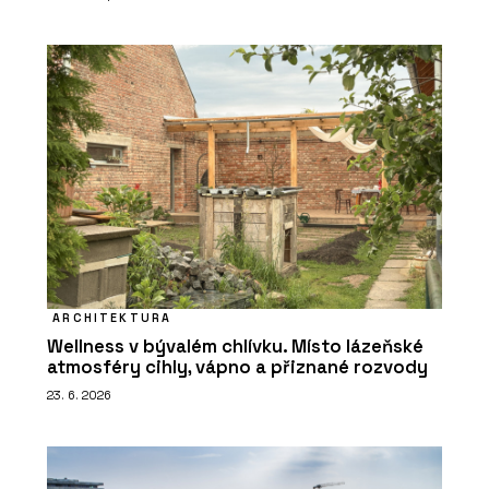
ARCHITEKTURA
Wellness v bývalém chlívku. Místo lázeňské
atmosféry cihly, vápno a přiznané rozvody
23. 6. 2026