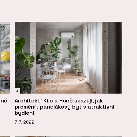
A
onč
Architekti Kilo a Honč ukazují, jak
h
proměnit panelákový byt v atraktivní
bydlení
7. 7. 2022