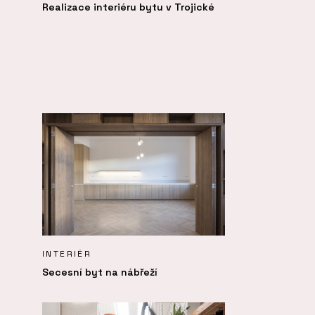
Realizace interiéru bytu v Trojické
INTERIÉR
Secesní byt na nábřeží